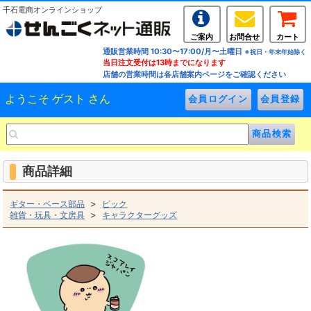
千石電商オンラインショップ
ご案内
お問合せ
カート
通販営業時間 10:30〜17:00/月〜土曜日
※祝日・年末年始除く
当日注文受付は13時までになります
店舗の営業時間は各店舗案内ページをご確認ください
ようこそ ゲスト さん
商品詳細
>
ギター・ベース部品
ピック
>
雑貨・玩具・文房具
キャラクターグッズ