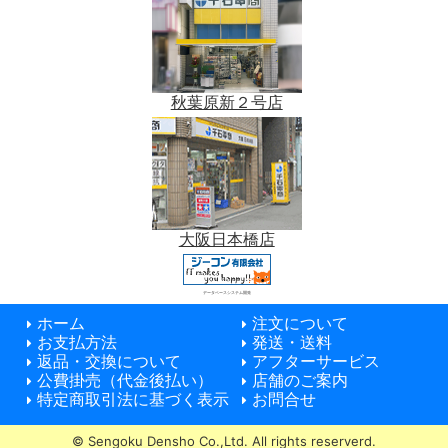
秋葉原新２号店
大阪日本橋店
データベースシステム開発
ホーム
注文について
お支払方法
発送・送料
返品・交換について
アフターサービス
公費掛売（代金後払い）
店舗のご案内
特定商取引法に基づく表示
お問合せ
© Sengoku Densho Co.,Ltd. All rights reserverd.