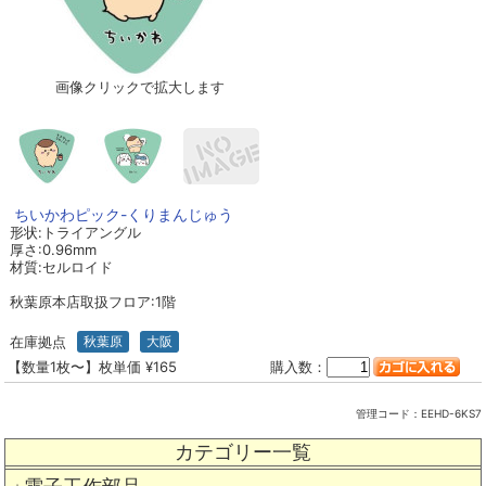
画像クリックで拡大します
ちいかわピック-くりまんじゅう
形状:トライアングル
厚さ:0.96mm
材質:セルロイド
秋葉原本店取扱フロア:1階
在庫拠点
秋葉原
大阪
【数量1枚〜】枚単価 ¥165
購入数：
管理コード：
EEHD-6KS7
カテゴリー一覧