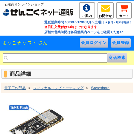
千石電商オンラインショップ
ご案内
お問合せ
カート
通販営業時間 10:30〜17:00/月〜土曜日
※祝日・年末年始除く
当日注文受付は13時までになります
店舗の営業時間は各店舗案内ページをご確認ください
ようこそ ゲスト さん
商品詳細
>
>
電子工作部品
フィジカルコンピューティング
Waveshare