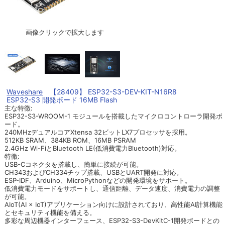
画像クリックで拡大します
Waveshare
【28409】 ESP32-S3-DEV-KIT-N16R8
ESP32-S3 開発ボード 16MB Flash
主な特徴:
ESP32-S3-WROOM-1 モジュールを搭載したマイクロコントローラ開発ボ
ード。
240MHzデュアルコアXtensa 32ビットLX7プロセッサを採用。
512KB SRAM、384KB ROM、16MB PSRAM
2.4GHz Wi-FiとBluetooth LE(低消費電力Bluetooth)対応。
特徴:
USB-Cコネクタを搭載し、簡単に接続が可能。
CH343およびCH334チップ搭載、USBとUART開発に対応。
ESP-IDF、Arduino、MicroPythonなどの開発環境をサポート。
低消費電力モードをサポートし、通信距離、データ速度、消費電力の調整
が可能。
AIoT(AI × IoT)アプリケーション向けに設計されており、高性能AI計算機能
とセキュリティ機能を備える。
多彩な周辺機器インターフェース、ESP32-S3-DevKitC-1開発ボードとの