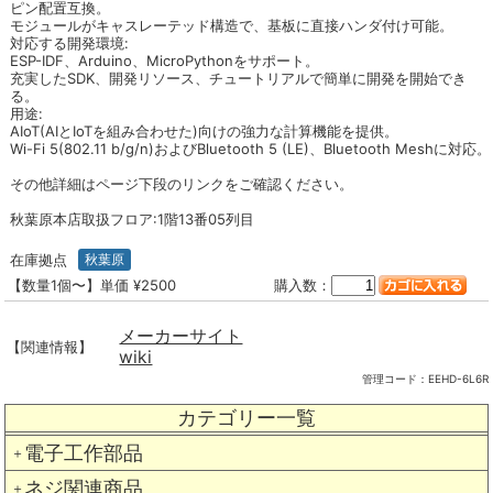
ピン配置互換。
モジュールがキャスレーテッド構造で、基板に直接ハンダ付け可能。
対応する開発環境:
ESP-IDF、Arduino、MicroPythonをサポート。
充実したSDK、開発リソース、チュートリアルで簡単に開発を開始でき
る。
用途:
AIoT(AIとIoTを組み合わせた)向けの強力な計算機能を提供。
Wi-Fi 5(802.11 b/g/n)およびBluetooth 5 (LE)、Bluetooth Meshに対応。
その他詳細はページ下段のリンクをご確認ください。
秋葉原本店取扱フロア:1階13番05列目
在庫拠点
秋葉原
【数量1個〜】単価 ¥2500
購入数：
メーカーサイト
【関連情報】
wiki
管理コード：
EEHD-6L6R
カテゴリー一覧
電子工作部品
＋
ネジ関連商品
＋