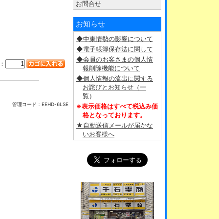
お問合せ
お知らせ
◆中東情勢の影響について
◆電子帳簿保存法に関して
◆会員のお客さまの個人情
：
報削除機能について
◆個人情報の流出に関する
お詫びとお知らせ（一
覧）
管理コード：
EEHD-6LSE
※表示価格はすべて税込み価
格となっております。
★自動送信メールが届かな
いお客様へ