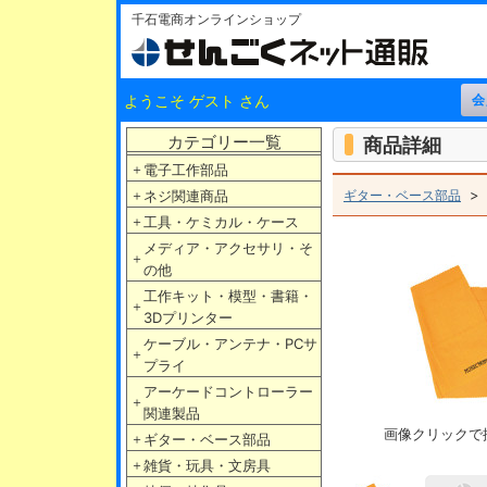
千石電商オンラインショップ
ようこそ ゲスト さん
カテゴリー一覧
商品詳細
＋
電子工作部品
＋
ネジ関連商品
ギター・ベース部品
＋
工具・ケミカル・ケース
メディア・アクセサリ・そ
＋
の他
工作キット・模型・書籍・
＋
3Dプリンター
ケーブル・アンテナ・PCサ
＋
プライ
アーケードコントローラー
＋
関連製品
画像クリックで
＋
ギター・ベース部品
＋
雑貨・玩具・文房具