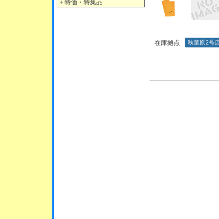
＋
特価・特集品
在庫拠点
秋葉原2号