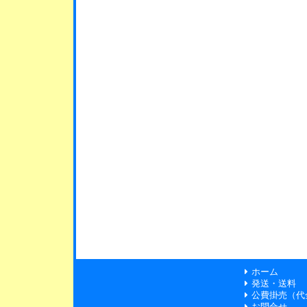
ホーム
発送・送料
公費掛売（代
お問合せ