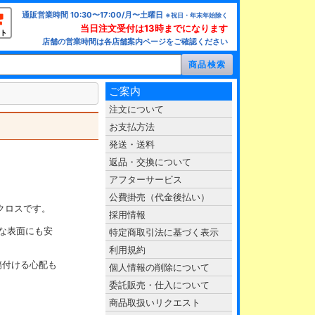
通販営業時間 10:30〜17:00/月〜土曜日
※祝日・年末年始除く
当日注文受付は13時までになります
ト
店舗の営業時間は各店舗案内ページをご確認ください
ご案内
注文について
お支払方法
発送・送料
返品・交換について
アフターサービス
公費掛売（代金後払い）
クロスです。
採用情報
んな表面にも安
特定商取引法に基づく表示
利用規約
傷付ける心配も
個人情報の削除について
委託販売・仕入について
商品取扱いリクエスト