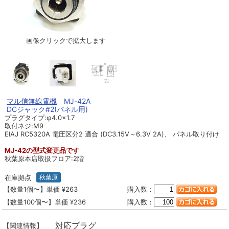
画像クリックで拡大します
マル信無線電機
MJ-42A
DCジャック#2(パネル用)
プラグタイプ:φ4.0×1.7
取付ネジ:M9
EIAJ RC5320A 電圧区分2 適合 (DC3.15V～6.3V 2A)、 パネル取り付け
MJ-42の型式変更品です
秋葉原本店取扱フロア:2階
在庫拠点
秋葉原
【数量1個〜】単価 ¥263
購入数：
【数量100個〜】単価 ¥236
購入数：
対応プラグ
【関連情報】