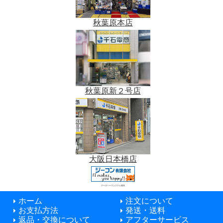
秋葉原本店
秋葉原新２号店
大阪日本橋店
データベースシステム開発
ホーム
注文について
お支払方法
発送・送料
返品・交換について
アフターサービス