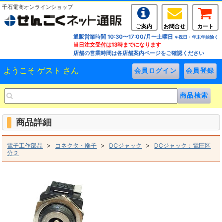
千石電商オンラインショップ
ご案内
お問合せ
カート
通販営業時間 10:30〜17:00/月〜土曜日
※祝日・年末年始除く
当日注文受付は13時までになります
店舗の営業時間は各店舗案内ページをご確認ください
ようこそ ゲスト さん
商品詳細
>
>
>
電子工作部品
コネクタ・端子
DCジャック
DCジャック：電圧区
分２