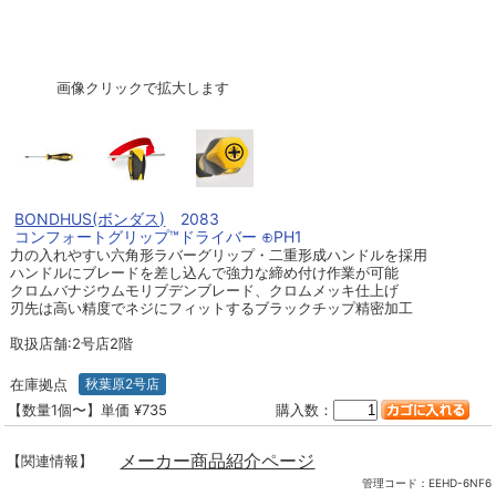
画像クリックで拡大します
BONDHUS(ボンダス)
2083
コンフォートグリップ™ドライバー ⊕PH1
力の入れやすい六角形ラバーグリップ・二重形成ハンドルを採用
ハンドルにブレードを差し込んで強力な締め付け作業が可能
クロムバナジウムモリブデンブレード、クロムメッキ仕上げ
刃先は高い精度でネジにフィットするブラックチップ精密加工
取扱店舗:2号店2階
在庫拠点
秋葉原2号店
【数量1個〜】単価 ¥735
購入数：
メーカー商品紹介ページ
【関連情報】
管理コード：
EEHD-6NF6