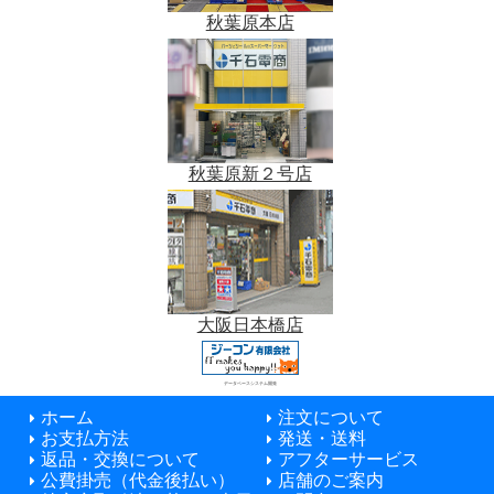
秋葉原本店
秋葉原新２号店
大阪日本橋店
データベースシステム開発
ホーム
注文について
お支払方法
発送・送料
返品・交換について
アフターサービス
公費掛売（代金後払い）
店舗のご案内