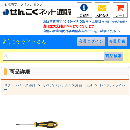
千石電商オンラインショップ
ご案内
お問合せ
カート
通販営業時間 10:30〜17:00/月〜土曜日
※祝日・年末年始除く
当日注文受付は13時までになります
店舗の営業時間は各店舗案内ページをご確認ください
ようこそ ゲスト さん
商品詳細
>
>
ギター・ベース部品
リペア/メンテナンス用品・工具
レンチ/ドライバ
ー