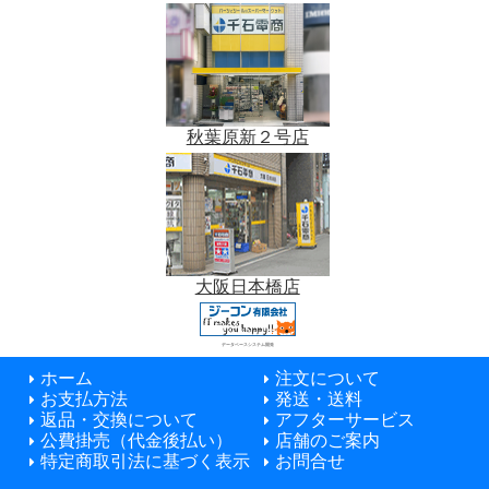
秋葉原新２号店
大阪日本橋店
データベースシステム開発
ホーム
注文について
お支払方法
発送・送料
返品・交換について
アフターサービス
公費掛売（代金後払い）
店舗のご案内
特定商取引法に基づく表示
お問合せ