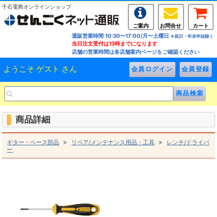
千石電商オンラインショップ
ご案内
お問合せ
カート
通販営業時間 10:30〜17:00/月〜土曜日
※祝日・年末年始除く
当日注文受付は13時までになります
店舗の営業時間は各店舗案内ページをご確認ください
ようこそ ゲスト さん
商品詳細
>
>
ギター・ベース部品
リペア/メンテナンス用品・工具
レンチ/ドライバ
ー