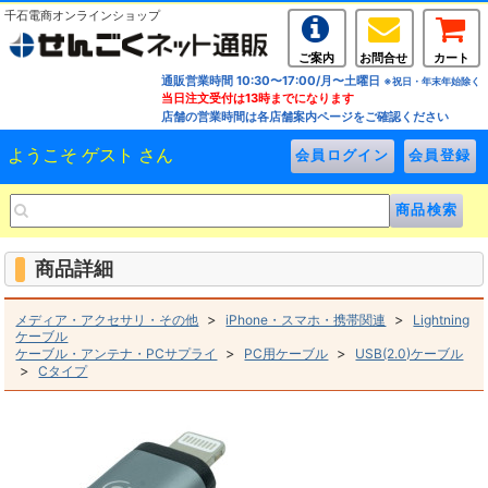
千石電商オンラインショップ
ご案内
お問合せ
カート
通販営業時間 10:30〜17:00/月〜土曜日
※祝日・年末年始除く
当日注文受付は13時までになります
店舗の営業時間は各店舗案内ページをご確認ください
ようこそ ゲスト さん
商品詳細
>
>
メディア・アクセサリ・その他
iPhone・スマホ・携帯関連
Lightning
ケーブル
>
>
ケーブル・アンテナ・PCサプライ
PC用ケーブル
USB(2.0)ケーブル
>
Cタイプ