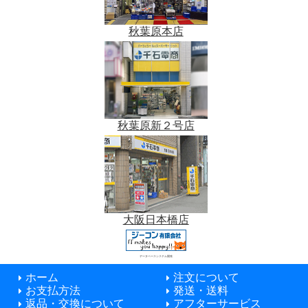
秋葉原本店
秋葉原新２号店
大阪日本橋店
データベースシステム開発
ホーム
注文について
お支払方法
発送・送料
返品・交換について
アフターサービス