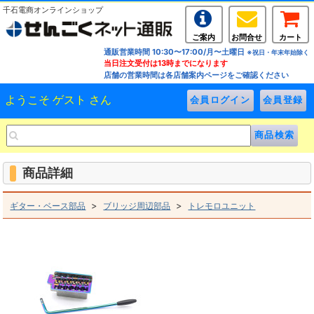
千石電商オンラインショップ
ご案内
お問合せ
カート
通販営業時間 10:30〜17:00/月〜土曜日
※祝日・年末年始除く
当日注文受付は13時までになります
店舗の営業時間は各店舗案内ページをご確認ください
ようこそ ゲスト さん
商品詳細
>
>
ギター・ベース部品
ブリッジ周辺部品
トレモロユニット