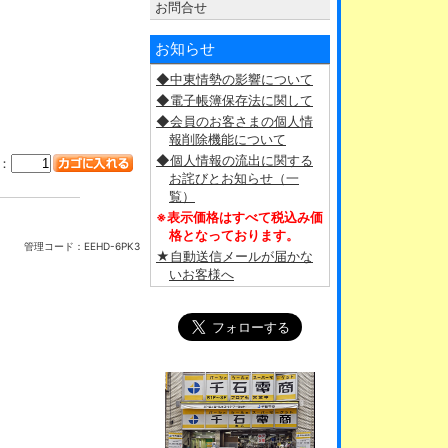
お問合せ
お知らせ
◆中東情勢の影響について
◆電子帳簿保存法に関して
◆会員のお客さまの個人情
報削除機能について
◆個人情報の流出に関する
：
お詫びとお知らせ（一
覧）
※表示価格はすべて税込み価
格となっております。
管理コード：
EEHD-6PK3
★自動送信メールが届かな
いお客様へ