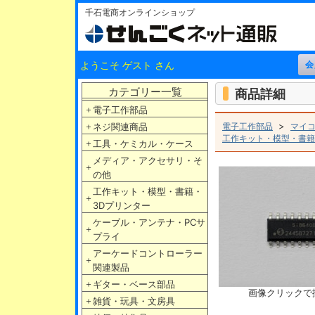
千石電商オンラインショップ
ようこそ ゲスト さん
カテゴリー一覧
商品詳細
＋
電子工作部品
>
＋
ネジ関連商品
電子工作部品
マイコ
工作キット・模型・書籍
＋
工具・ケミカル・ケース
メディア・アクセサリ・そ
＋
の他
工作キット・模型・書籍・
＋
3Dプリンター
ケーブル・アンテナ・PCサ
＋
プライ
アーケードコントローラー
＋
関連製品
＋
ギター・ベース部品
画像クリックで
＋
雑貨・玩具・文房具