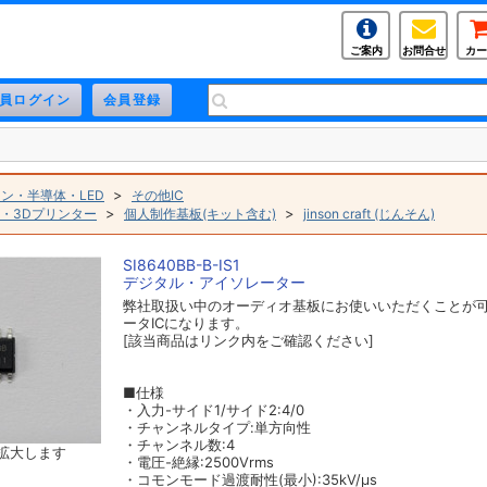
ご案内
お問合せ
カー
>
ン・半導体・LED
その他IC
>
>
・3Dプリンター
個人制作基板(キット含む)
jinson craft (じんそん)
SI8640BB-B-IS1
デジタル・アイソレーター
弊社取扱い中のオーディオ基板にお使いいただくことが
ータICになります。
[該当商品はリンク内をご確認ください]
■仕様
・入力-サイド1/サイド2:4/0
・チャンネルタイプ:単方向性
・チャンネル数:4
拡大します
・電圧-絶縁:2500Vrms
・コモンモード過渡耐性(最小):35kV/µs