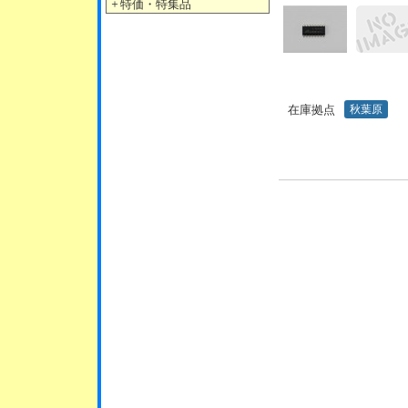
＋
特価・特集品
在庫拠点
秋葉原