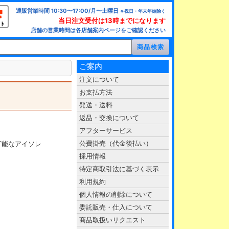
通販営業時間 10:30〜17:00/月〜土曜日
※祝日・年末年始除く
当日注文受付は13時までになります
ト
店舗の営業時間は各店舗案内ページをご確認ください
ご案内
注文について
お支払方法
発送・送料
返品・交換について
アフターサービス
公費掛売（代金後払い）
可能なアイソレ
採用情報
特定商取引法に基づく表示
利用規約
個人情報の削除について
委託販売・仕入について
商品取扱いリクエスト