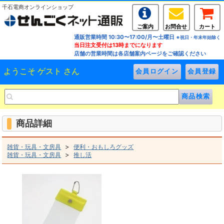
千石電商オンラインショップ
ご案内
お問合せ
カート
通販営業時間 10:30〜17:00/月〜土曜日
※祝日・年末年始除く
当日注文受付は13時までになります
店舗の営業時間は各店舗案内ページをご確認ください
ようこそ ゲスト さん
商品詳細
>
雑貨・玩具・文房具
便利・おもしろグッズ
>
雑貨・玩具・文房具
推し活