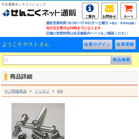
千石電商オンラインショップ
ご案内
お問合せ
カート
通販営業時間 10:30〜17:00/月〜土曜日
※祝日・年末年始除く
当日注文受付は13時までになります
店舗の営業時間は各店舗案内ページをご確認ください
ようこそ ゲスト さん
商品詳細
>
>
ネジ関連商品
ミリネジ
M4