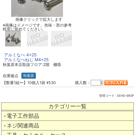
画像クリックで拡大します
※画像はイメージです。色味・形の参考
程度に留めてください。
アルミなべ 4×25
アルミなべねじ M4×25
秋葉原本店取扱フロア:2階 棚⑮
在庫拠点
秋葉原
【数量1組〜】10個入1袋 ¥530
購入数：
管理コード：
EEHD-6R3P
カテゴリー一覧
電子工作部品
＋
ネジ関連商品
＋