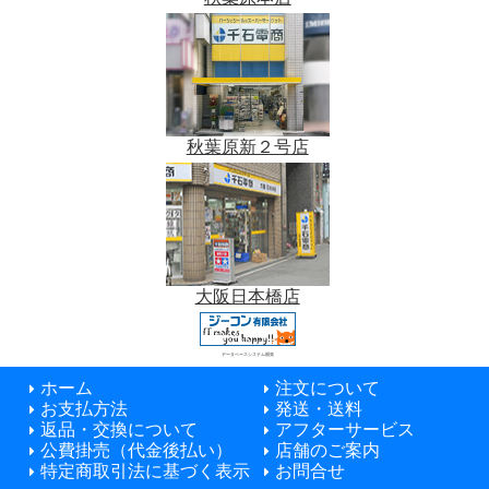
秋葉原新２号店
大阪日本橋店
データベースシステム開発
ホーム
注文について
お支払方法
発送・送料
返品・交換について
アフターサービス
公費掛売（代金後払い）
店舗のご案内
特定商取引法に基づく表示
お問合せ