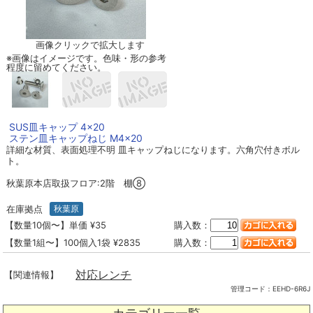
画像クリックで拡大します
※画像はイメージです。色味・形の参考
程度に留めてください。
SUS皿キャップ 4×20
ステン皿キャップねじ M4×20
詳細な材質、表面処理不明 皿キャップねじになります。六角穴付きボル
ト。
秋葉原本店取扱フロア:2階 棚⑧
在庫拠点
秋葉原
【数量10個〜】単価 ¥35
購入数：
【数量1組〜】100個入1袋 ¥2835
購入数：
対応レンチ
【関連情報】
管理コード：
EEHD-6R6J