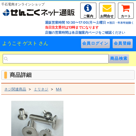
千石電商オンラインショップ
ご案内
お問合せ
カート
通販営業時間 10:30〜17:00/月〜土曜日
※祝日・年末年始除く
当日注文受付は13時までになります
店舗の営業時間は各店舗案内ページをご確認ください
ようこそ ゲスト さん
商品詳細
>
>
ネジ関連商品
ミリネジ
M4