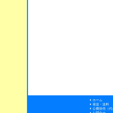
ホーム
発送・送料
公費掛売（代
お問合せ