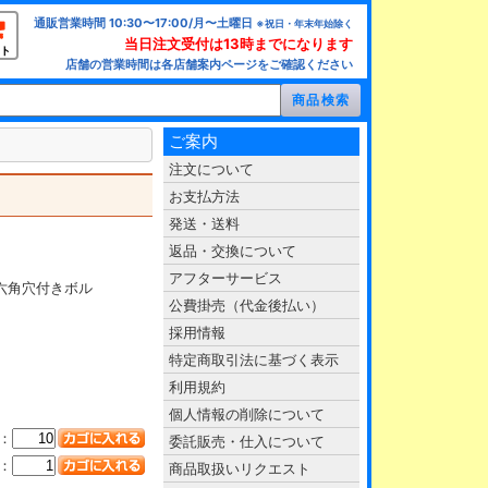
通販営業時間 10:30〜17:00/月〜土曜日
※祝日・年末年始除く
当日注文受付は13時までになります
ト
店舗の営業時間は各店舗案内ページをご確認ください
ご案内
注文について
お支払方法
発送・送料
返品・交換について
アフターサービス
六角穴付きボル
公費掛売（代金後払い）
採用情報
特定商取引法に基づく表示
利用規約
個人情報の削除について
：
委託販売・仕入について
：
商品取扱いリクエスト