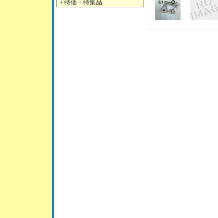
＋
特価・特集品