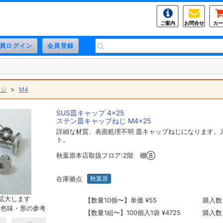
ご案内
お問合せ
カー
>
ネジ
M4
SUS皿キャップ 4×25
ステン皿キャップねじ M4×25
詳細な材質、表面処理不明 皿キャップねじになります。
ト。
秋葉原本店取扱フロア:2階 棚⑧
在庫拠点
秋葉原
拡大します
【数量10個〜】単価 ¥55
購入数
。色味・形の参考
【数量1組〜】100個入1袋 ¥4725
購入数
。