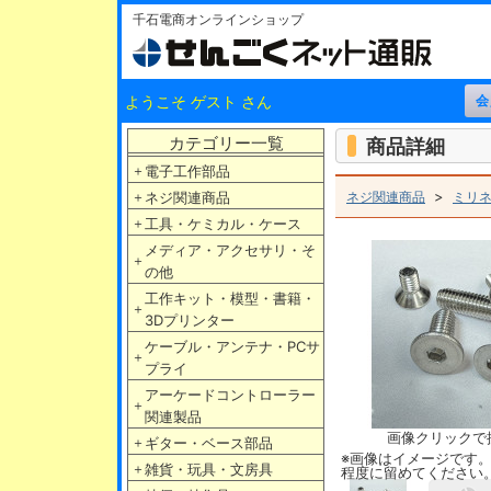
千石電商オンラインショップ
ようこそ ゲスト さん
カテゴリー一覧
商品詳細
＋
電子工作部品
>
＋
ネジ関連商品
ネジ関連商品
ミリ
＋
工具・ケミカル・ケース
メディア・アクセサリ・そ
＋
の他
工作キット・模型・書籍・
＋
3Dプリンター
ケーブル・アンテナ・PCサ
＋
プライ
アーケードコントローラー
＋
関連製品
画像クリックで
＋
ギター・ベース部品
※画像はイメージです
＋
雑貨・玩具・文房具
程度に留めてください