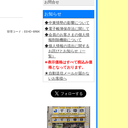
お問合せ
お知らせ
◆中東情勢の影響について
◆電子帳簿保存法に関して
管理コード：
EEHD-6R6K
◆会員のお客さまの個人情
報削除機能について
◆個人情報の流出に関する
お詫びとお知らせ（一
覧）
※表示価格はすべて税込み価
格となっております。
★自動送信メールが届かな
いお客様へ