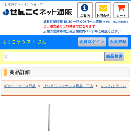
千石電商オンラインショップ
ご案内
お問合せ
カート
通販営業時間 10:30〜17:00/月〜土曜日
※祝日・年末年始除く
当日注文受付は13時までになります
店舗の営業時間は各店舗案内ページをご確認ください
ようこそ ゲスト さん
商品詳細
>
>
ギター・ベース部品
リペア/メンテナンス用品・工具
レンチ/ドライバ
ー