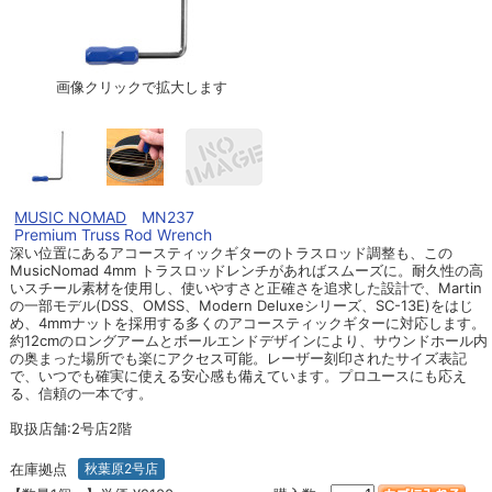
画像クリックで拡大します
MUSIC NOMAD
MN237
Premium Truss Rod Wrench
深い位置にあるアコースティックギターのトラスロッド調整も、この
MusicNomad 4mm トラスロッドレンチがあればスムーズに。耐久性の高
いスチール素材を使用し、使いやすさと正確さを追求した設計で、Martin
の一部モデル(DSS、OMSS、Modern Deluxeシリーズ、SC-13E)をはじ
め、4mmナットを採用する多くのアコースティックギターに対応します。
約12cmのロングアームとボールエンドデザインにより、サウンドホール内
の奥まった場所でも楽にアクセス可能。レーザー刻印されたサイズ表記
で、いつでも確実に使える安心感も備えています。プロユースにも応え
る、信頼の一本です。
取扱店舗:2号店2階
在庫拠点
秋葉原2号店