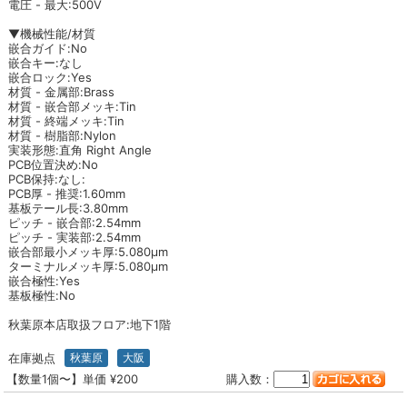
電圧 - 最大:500V
▼機械性能/材質
嵌合ガイド:No
嵌合キー:なし
嵌合ロック:Yes
材質 - 金属部:Brass
材質 - 嵌合部メッキ:Tin
材質 - 終端メッキ:Tin
材質 - 樹脂部:Nylon
実装形態:直角 Right Angle
PCB位置決め:No
PCB保持:なし:
PCB厚 - 推奨:1.60mm
基板テール長:3.80mm
ピッチ - 嵌合部:2.54mm
ピッチ - 実装部:2.54mm
嵌合部最小メッキ厚:5.080µm
ターミナルメッキ厚:5.080µm
嵌合極性:Yes
基板極性:No
秋葉原本店取扱フロア:地下1階
在庫拠点
秋葉原
大阪
【数量1個〜】単価 ¥200
購入数：