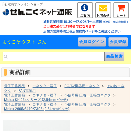
千石電商オンラインショップ
ご案内
お問合せ
カート
通販営業時間 10:30〜17:00/月〜土曜日
※祝日・年末年始除く
当日注文受付は13時までになります
店舗の営業時間は各店舗案内ページをご確認ください
ようこそ ゲスト さん
商品詳細
>
>
>
電子工作部品
コネクタ・端子
PC/AV機器用コネクタ
その他コネ
>
クタ
FAN電源用
>
>
>
電子工作部品
コネクタ・端子
小信号用 圧着・圧接コネクタ
Molex KK 254シリーズ (2.54mmピッチ)
>
>
>
電子工作部品
コネクタ・端子
小信号用 圧着・圧接コネクタ
Molex 2695/6410/7395 (2.54mmピッチ)