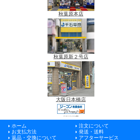
秋葉原本店
秋葉原新２号店
大阪日本橋店
データベースシステム開発
ホーム
注文について
お支払方法
発送・送料
返品・交換について
アフターサービス