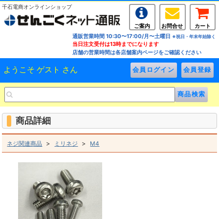
千石電商オンラインショップ
ご案内
お問合せ
カート
通販営業時間 10:30〜17:00/月〜土曜日
※祝日・年末年始除く
当日注文受付は13時までになります
店舗の営業時間は各店舗案内ページをご確認ください
ようこそ ゲスト さん
商品詳細
>
>
ネジ関連商品
ミリネジ
M4