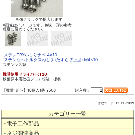
画像クリックで拡大します
※画像はイメージです。色味・形の参考
程度に留めてください。
ステンTRXいじりナベ 4×10
ステンなべトルクスねじ(いたずら防止型) M4×10
ステンレス製
推奨使用ドライバー:T20
秋葉原本店取扱フロア:2階 棚⑭
【数量1組〜】10個入1袋 ¥500
購入数：
管理コード：
EEHD-6SKW
カテゴリー一覧
電子工作部品
＋
ネジ関連商品
＋