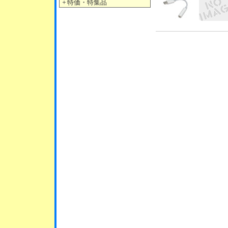
＋
特価・特集品