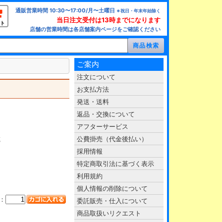
通販営業時間 10:30〜17:00/月〜土曜日
※祝日・年末年始除く
当日注文受付は13時までになります
ト
店舗の営業時間は各店舗案内ページをご確認ください
ご案内
注文について
お支払方法
発送・送料
返品・交換について
アフターサービス
載
公費掛売（代金後払い）
採用情報
特定商取引法に基づく表示
利用規約
個人情報の削除について
：
委託販売・仕入について
商品取扱いリクエスト