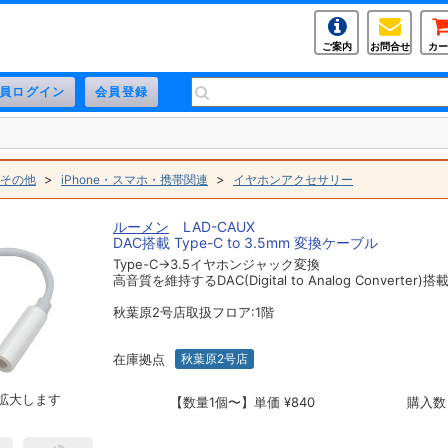
ご案内
お問合せ
カー
>
>
その他
iPhone・スマホ・携帯関連
イヤホンアクセサリー
ルーメン
LAD-CAUX
DAC搭載 Type-C to 3.5mm 変換ケーブル
Type-C→3.5イヤホンジャック変換
高音質を維持するDAC(Digital to Analog Converter)搭
秋葉原2号店取扱フロア:1階
在庫拠点
秋葉原2号店
拡大します
【数量1個〜】単価 ¥840
購入数