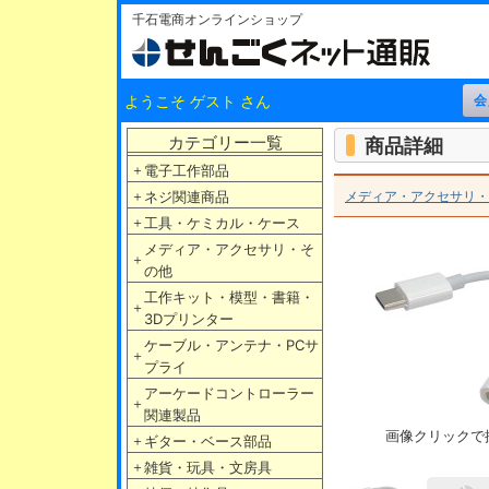
千石電商オンラインショップ
ようこそ ゲスト さん
カテゴリー一覧
商品詳細
＋
電子工作部品
＋
ネジ関連商品
メディア・アクセサリ・
＋
工具・ケミカル・ケース
メディア・アクセサリ・そ
＋
の他
工作キット・模型・書籍・
＋
3Dプリンター
ケーブル・アンテナ・PCサ
＋
プライ
アーケードコントローラー
＋
関連製品
画像クリックで
＋
ギター・ベース部品
＋
雑貨・玩具・文房具