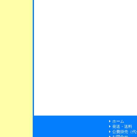
ホーム
発送・送料
公費掛売（代
お問合せ