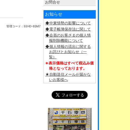
お問合せ
お知らせ
◆中東情勢の影響について
管理コード：
EEHD-6SM7
◆電子帳簿保存法に関して
◆会員のお客さまの個人情
報削除機能について
◆個人情報の流出に関する
お詫びとお知らせ（一
覧）
※表示価格はすべて税込み価
格となっております。
★自動送信メールが届かな
いお客様へ