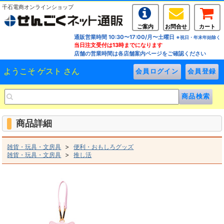
千石電商オンラインショップ
ご案内
お問合せ
カート
通販営業時間 10:30〜17:00/月〜土曜日
※祝日・年末年始除く
当日注文受付は13時までになります
店舗の営業時間は各店舗案内ページをご確認ください
ようこそ ゲスト さん
商品詳細
>
雑貨・玩具・文房具
便利・おもしろグッズ
>
雑貨・玩具・文房具
推し活