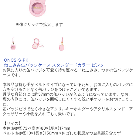
画像クリックで拡大します
ONCS-S-PK
ねこみみ缶バッジケース スタンダードカラー ピンク
お気に入りの缶バッジを可愛く持ち運べる「ねこみみ」つきの缶バッジケ
ースです。
本製品は持ち手がベルトタイプになっているため、お気に入りのバッグに
穴を空けることなく缶バッジをつけることができます。
透明な窓部分には約57mmの缶バッジが入るようになっています。なお、
窓の内側には、缶バッジを回転しにくくする浅いポケットをおつけしまし
た。
缶バッジだけでなく小さなアクリルキーホルダーやアクリルスタンド、ア
クセサリーや小物を入れても可愛いです。
【サイズ】
本体:約(幅)73×(高さ)80×(厚さ)17mm
ベルト:約(幅)10×(長さ)150mm ※伸ばした状態かつ金具部分含まず