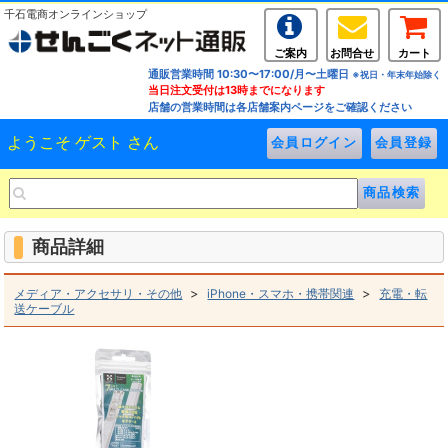
千石電商オンラインショップ
ご案内
お問合せ
カート
通販営業時間 10:30〜17:00/月〜土曜日
※祝日・年末年始除く
当日注文受付は13時までになります
店舗の営業時間は各店舗案内ページをご確認ください
ようこそ ゲスト さん
商品詳細
>
>
メディア・アクセサリ・その他
iPhone・スマホ・携帯関連
充電・転
送ケーブル