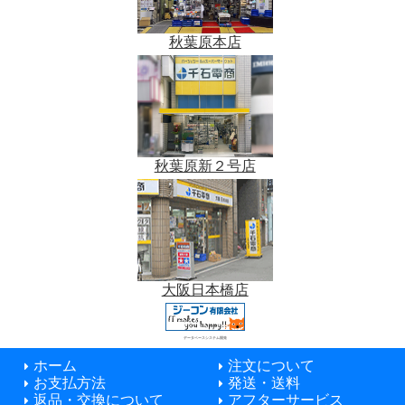
秋葉原本店
秋葉原新２号店
大阪日本橋店
データベースシステム開発
ホーム
注文について
お支払方法
発送・送料
返品・交換について
アフターサービス