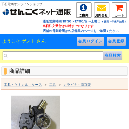
千石電商オンラインショップ
ご案内
お問合せ
カート
通販営業時間 10:30〜17:00/月〜土曜日
※祝日・年末年始除く
当日注文受付は13時までになります
店舗の営業時間は各店舗案内ページをご確認ください
ようこそ ゲスト さん
商品詳細
>
>
工具・ケミカル・ケース
工具
カラビナ・南京錠