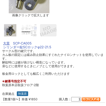
画像クリックで拡大します
大里
SCP-CA005
シリンダー錠SCロックφ22-21.5
サークル型の鍵穴です。
カム板の固定には緩み防止効果にすぐれたナイロンナットを使用していま
す。
解錠時には鍵が抜けない構造になっています。
扉などに使用するときにノブとして使用ができます。
板金用ロックとしても幅広くご利用いただけます
※鍵番号指定不可
秋葉原本店取扱フロア:2階
在庫拠点
秋葉原
【数量1個〜】単価 ¥1850
購入数：