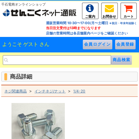
千石電商オンラインショップ
ご案内
お問合せ
カート
通販営業時間 10:30〜17:00/月〜土曜日
※祝日・年末年始除く
当日注文受付は13時までになります
店舗の営業時間は各店舗案内ページをご確認ください
ようこそ ゲスト さん
商品詳細
>
>
ネジ関連商品
インチネジ/ナット
1/4-20