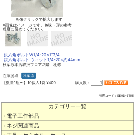
画像クリックで拡大します
※画像はイメージです。色味・形の参考
程度に留めてください。
鉄六角ボルトW1/4-20×1”3/4
鉄六角ボルト ウィット1/4-20×約44mm
秋葉原本店取扱フロア:2階 棚⑯
在庫拠点
秋葉原
【数量1組〜】10個入1袋 ¥400
購入数：
管理コード：
EEHD-6TR5
カテゴリー一覧
電子工作部品
＋
ネジ関連商品
＋