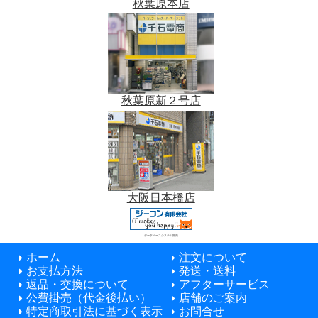
秋葉原本店
秋葉原新２号店
大阪日本橋店
データベースシステム開発
ホーム
注文について
お支払方法
発送・送料
返品・交換について
アフターサービス
公費掛売（代金後払い）
店舗のご案内
特定商取引法に基づく表示
お問合せ