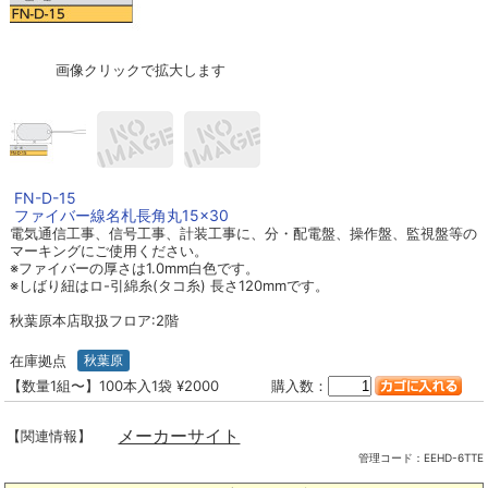
画像クリックで拡大します
FN-D-15
ファイバー線名札長角丸15×30
電気通信工事、信号工事、計装工事に、分・配電盤、操作盤、監視盤等の
マーキングにご使用ください。
※ファイバーの厚さは1.0mm白色です。
※しばり紐はロ-引綿糸(タコ糸) 長さ120mmです。
秋葉原本店取扱フロア:2階
在庫拠点
秋葉原
【数量1組〜】100本入1袋 ¥2000
購入数：
メーカーサイト
【関連情報】
管理コード：
EEHD-6TTE