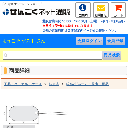
千石電商オンラインショップ
ご案内
お問合せ
カート
通販営業時間 10:30〜17:00/月〜土曜日
※祝日・年末年始除く
当日注文受付は13時までになります
店舗の営業時間は各店舗案内ページをご確認ください
ようこそ ゲスト さん
商品詳細
>
>
工具・ケミカル・ケース
結束具
線名札/ネーム・見出し用品