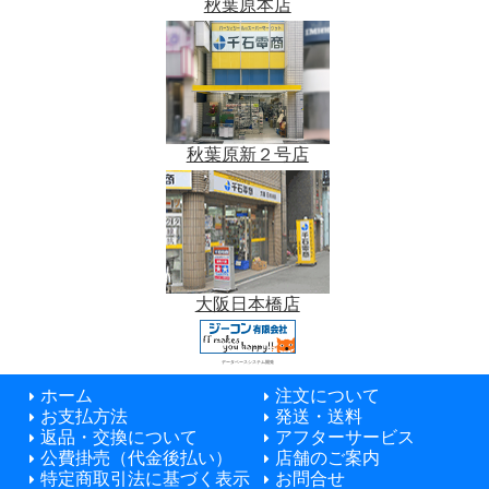
秋葉原本店
秋葉原新２号店
大阪日本橋店
データベースシステム開発
ホーム
注文について
お支払方法
発送・送料
返品・交換について
アフターサービス
公費掛売（代金後払い）
店舗のご案内
特定商取引法に基づく表示
お問合せ