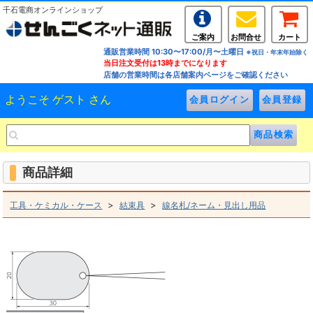
千石電商オンラインショップ
ご案内
お問合せ
カート
通販営業時間 10:30〜17:00/月〜土曜日
※祝日・年末年始除く
当日注文受付は13時までになります
店舗の営業時間は各店舗案内ページをご確認ください
ようこそ ゲスト さん
商品詳細
>
>
工具・ケミカル・ケース
結束具
線名札/ネーム・見出し用品