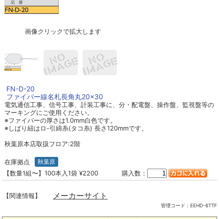
画像クリックで拡大します
FN-D-20
ファイバー線名札長角丸20×30
電気通信工事、信号工事、計装工事に、分・配電盤、操作盤、監視盤等の
マーキングにご使用ください。
※ファイバーの厚さは1.0mm白色です。
※しばり紐はロ-引綿糸(タコ糸) 長さ120mmです。
秋葉原本店取扱フロア:2階
在庫拠点
秋葉原
【数量1組〜】100本入1袋 ¥2200
購入数：
メーカーサイト
【関連情報】
管理コード：
EEHD-6TTF