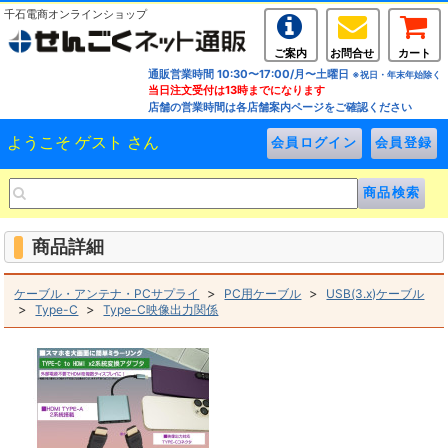
千石電商オンラインショップ
ご案内
お問合せ
カート
通販営業時間 10:30〜17:00/月〜土曜日
※祝日・年末年始除く
当日注文受付は13時までになります
店舗の営業時間は各店舗案内ページをご確認ください
ようこそ ゲスト さん
商品詳細
>
>
ケーブル・アンテナ・PCサプライ
PC用ケーブル
USB(3.x)ケーブル
>
>
Type-C
Type-C映像出力関係