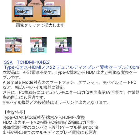
画像クリックで拡大します
SSA
TCHDMI-10HX2
Type-Cオス-HDMIメスx2 デュアルディスプレイ変換ケーブル(10cm
本製品は、外部電源不要で、Type-C端末からHDMI出力が可能な変換ケー
ブルです。
Alternate Mode対応のスマートフォン、タブレット、モバイルノートPC
など、幅広いモバイル機器に対応。
さらに、PC接続時にはデュアルモニター出力(2画面表示)が可能で、作業効
率の向上にも最適です。
※モバイル機器との接続時はミラーリング出力となります。
【主な特長】
Type-C(Alt Mode対応)端末からHDMIへ変換
HDMI出力ポート×2搭載(PC接続時:2画面出力可能)
外部電源不要のコンパクト設計(ケーブル長:約10cm)
出張や外出先でのマルチディスプレイ環境にも最適