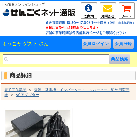
千石電商オンラインショップ
ご案内
お問合せ
カート
通販営業時間 10:30〜17:00/月〜土曜日
※祝日・年末年始除く
当日注文受付は13時までになります
店舗の営業時間は各店舗案内ページをご確認ください
ようこそ ゲスト さん
商品詳細
>
電子工作部品
電源・発電機・インバーター・コンバーター・海外用変圧
>
器
ACアダプター