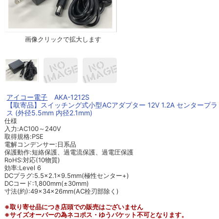
画像クリックで拡大します
アイコー電子
AKA-1212S
【取寄品】スイッチング式小型ACアダプター 12V 1.2A センタープラ
ス (外径5.5mm 内径2.1mm)
仕様
入力:AC100～240V
取得規格:PSE
電解コンデンサー:日系品
保護動作:短絡保護、過電流保護、過電圧保護
RoHS:対応(10物質)
効率:Level 6
DCプラグ:5.5×2.1×9.5mm(極性センター+)
DCコード:1,800mm(±30mm)
寸法(約):49×34×26mm(AC栓刃部除く)
※取り寄せ品につき店頭での販売はございません
※サイズオーバーの為ネコポス・ゆうパケット不可となります。