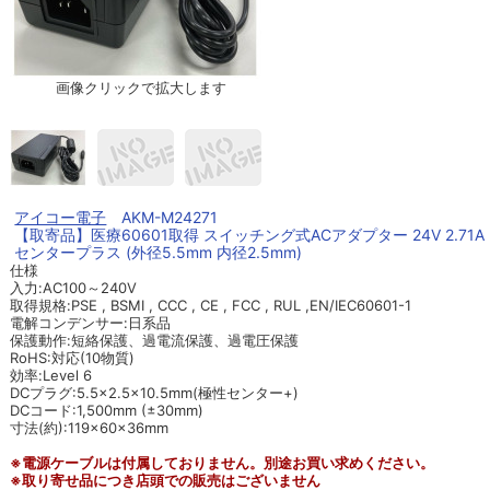
画像クリックで拡大します
アイコー電子
AKM-M24271
【取寄品】医療60601取得 スイッチング式ACアダプター 24V 2.71A
センタープラス (外径5.5mm 内径2.5mm)
仕様
入力:AC100～240V
取得規格:PSE , BSMI , CCC , CE , FCC , RUL ,EN/IEC60601-1
電解コンデンサー:日系品
保護動作:短絡保護、過電流保護、過電圧保護
RoHS:対応(10物質)
効率:Level 6
DCプラグ:5.5×2.5×10.5mm(極性センター+)
DCコード:1,500mm (±30mm)
寸法(約):119×60×36mm
※電源ケーブルは付属しておりません。別途お買い求めください。
※取り寄せ品につき店頭での販売はございません