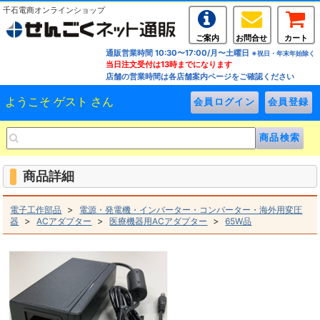
千石電商オンラインショップ
ご案内
お問合せ
カート
通販営業時間 10:30〜17:00/月〜土曜日
※祝日・年末年始除く
当日注文受付は13時までになります
店舗の営業時間は各店舗案内ページをご確認ください
ようこそ ゲスト さん
商品詳細
>
電子工作部品
電源・発電機・インバーター・コンバーター・海外用変圧
>
>
>
器
ACアダプター
医療機器用ACアダプター
65W品