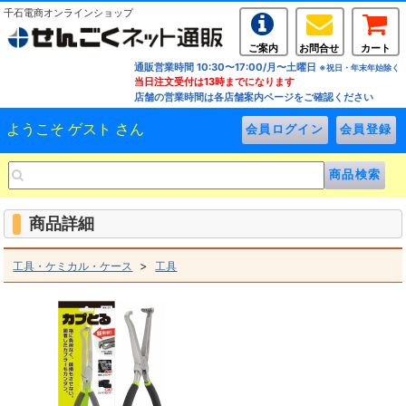
千石電商オンラインショップ
ご案内
お問合せ
カート
通販営業時間 10:30〜17:00/月〜土曜日
※祝日・年末年始除く
当日注文受付は13時までになります
店舗の営業時間は各店舗案内ページをご確認ください
ようこそ ゲスト さん
商品詳細
>
工具・ケミカル・ケース
工具