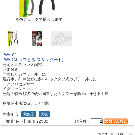
画像クリックで拡大します
WA-01
WADAI カプとる(スタンダード)
高耐久ステンレス鋼製
バネ付き
固着したカプラー外しに
現行車、外車などに多いロックタブ式カプラー外しに
エアフロセンサー
イグニッションコイル
先端の特殊形状で硬い固着したカプラーを簡単に外せる工具
秋葉原本店取扱フロア:1階
在庫拠点
秋葉原
大阪
【数量1個〜】単価 ¥2980
購入数：
管理コード：
EEHD-6VRN