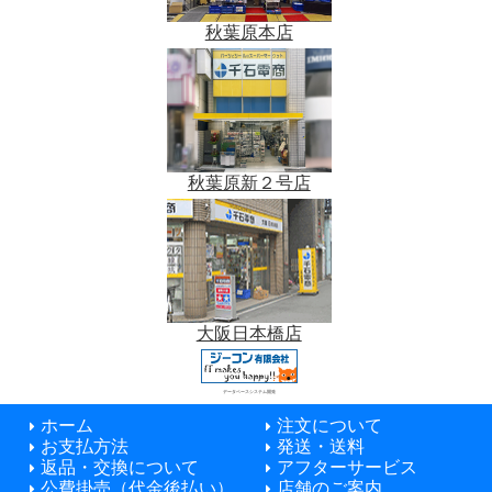
秋葉原本店
秋葉原新２号店
大阪日本橋店
データベースシステム開発
ホーム
注文について
お支払方法
発送・送料
返品・交換について
アフターサービス
公費掛売（代金後払い）
店舗のご案内