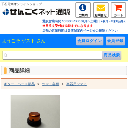
千石電商オンラインショップ
ご案内
お問合せ
カート
通販営業時間 10:30〜17:00/月〜土曜日
※祝日・年末年始除く
当日注文受付は13時までになります
店舗の営業時間は各店舗案内ページをご確認ください
ようこそ ゲスト さん
商品詳細
>
>
ギター・ベース部品
ツマミ各種
楽器用ツマミ