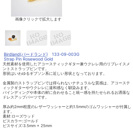
画像クリックで拡大します
Birdland(バードランド)
133-09-003G
Strap Pin Rosewood Gold
天然素材を使用したアコースティックギター兼ウクレレ用のリプレイスメ
ントストラップピンです。
形状はいわゆるギブソン系に近しい形状となっております。
金属製のストラップピンでは得られないナチュラルな質感は、アコーステ
ィックギターやウクレレに違和感なく馴染みます。
バインディングや本体の材に合わせること統一感を持たせられるお洒落な
ドレスアップパーツです。
厚み約2mm程度のレザーワッシャーと約1.5mmのゴムワッシャーが付属し
ます。
素材:ローズウッド
ビスカラー:ゴールド
ビスサイズ:3.5mm × 25mm