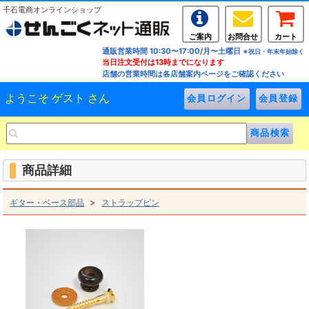
千石電商オンラインショップ
ご案内
お問合せ
カート
通販営業時間 10:30〜17:00/月〜土曜日
※祝日・年末年始除く
当日注文受付は13時までになります
店舗の営業時間は各店舗案内ページをご確認ください
ようこそ ゲスト さん
商品詳細
>
ギター・ベース部品
ストラップピン