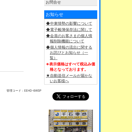
お問合せ
お知らせ
◆中東情勢の影響について
◆電子帳簿保存法に関して
◆会員のお客さまの個人情
報削除機能について
◆個人情報の流出に関する
お詫びとお知らせ（一
覧）
※表示価格はすべて税込み価
格となっております。
★自動送信メールが届かな
いお客様へ
管理コード：
EEHD-6WSP