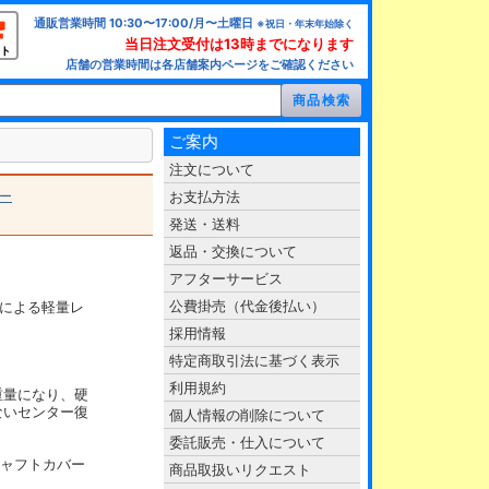
通販営業時間 10:30〜17:00/月〜土曜日
※祝日・年末年始除く
当日注文受付は13時までになります
ト
店舗の営業時間は各店舗案内ページをご確認ください
ご案内
注文について
ー
お支払方法
発送・送料
返品・交換について
アフターサービス
公費掛売（代金後払い）
nsによる軽量レ
採用情報
特定商取引法に基づく表示
利用規約
重量になり、硬
ないセンター復
個人情報の削除について
委託販売・仕入について
シャフトカバー
商品取扱いリクエスト