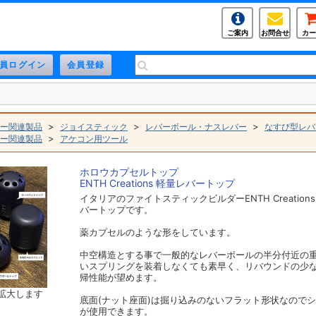
ご案内
お問合せ
カー
>
>
>
ー関連製品
ジョイスティック
レバーボール・ナスレバー
なすび型レバ
>
ー関連製品
アケコン用ツール
ホロウカプセルトップ
ENTH Creations 軽量レバートップ
イタリアのファイトスティックビルダーENTH Creatio
バートップです。
薬カプセルのような形をしています。
中空構造とする事で一般的なレバーボールの半分付近の
いスプリングを装着しなくても素早く、リバウンドの少
帰性能が望めます。
拡大します
底面(ナット座面)は掘り込みのないフラット形状なので
が使用できます。