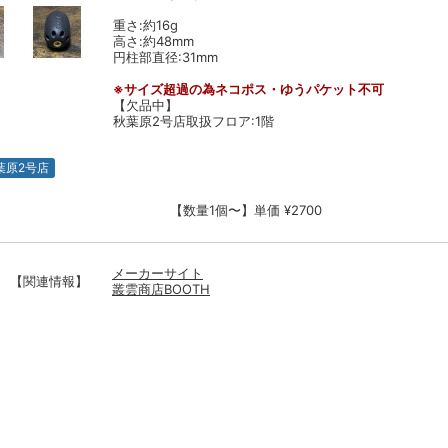
重さ:約16g
高さ:約48mm
円柱部直径:31mm
※サイズ超過の為ネコポス・ゆうパケット不可
【欠品中】
秋葉原2号店取扱フロア:1階
葉原2号店
【数量1個〜】単価 ¥2700
メーカーサイト
【関連情報】
叢雲商店BOOTH