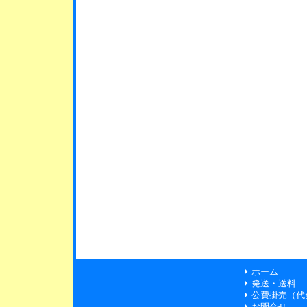
ホーム
発送・送料
公費掛売（代
お問合せ