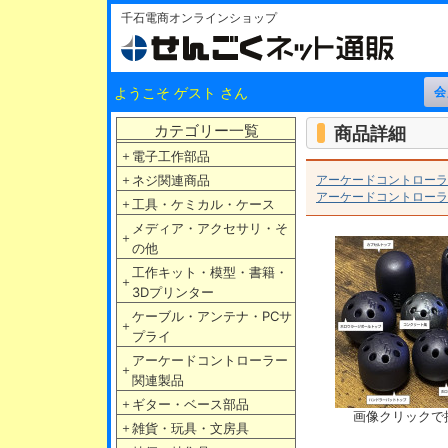
千石電商オンラインショップ
ようこそ ゲスト さん
カテゴリー一覧
商品詳細
＋
電子工作部品
＋
ネジ関連商品
アーケードコントローラ
アーケードコントローラ
＋
工具・ケミカル・ケース
メディア・アクセサリ・そ
＋
の他
工作キット・模型・書籍・
＋
3Dプリンター
ケーブル・アンテナ・PCサ
＋
プライ
アーケードコントローラー
＋
関連製品
＋
ギター・ベース部品
画像クリックで
＋
雑貨・玩具・文房具