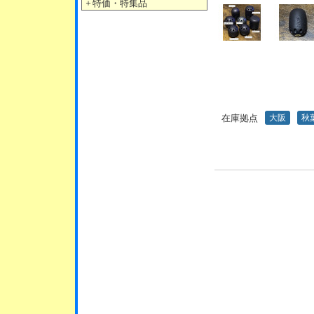
＋
特価・特集品
在庫拠点
大阪
秋