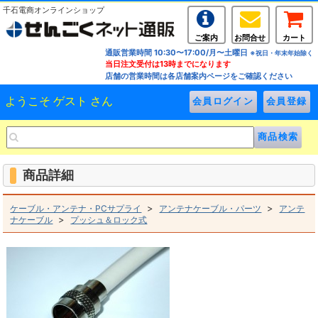
千石電商オンラインショップ
ご案内
お問合せ
カート
通販営業時間 10:30〜17:00/月〜土曜日
※祝日・年末年始除く
当日注文受付は13時までになります
店舗の営業時間は各店舗案内ページをご確認ください
ようこそ ゲスト さん
商品詳細
>
>
ケーブル・アンテナ・PCサプライ
アンテナケーブル・パーツ
アンテ
>
ナケーブル
プッシュ＆ロック式