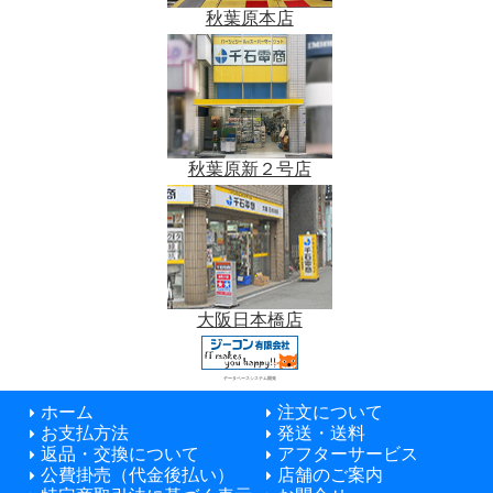
秋葉原本店
秋葉原新２号店
大阪日本橋店
データベースシステム開発
ホーム
注文について
お支払方法
発送・送料
返品・交換について
アフターサービス
公費掛売（代金後払い）
店舗のご案内