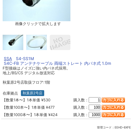
画像クリックで拡大します
SSA
S4-SS1M
S4C-FB アンテナケーブル 両端ストレート 内バネ式 1.0m
F型接線はノイズに強い内バネ式採用。
地上/BS/CS デジタル放送対応
秋葉原2号店取扱フロア:1階
在庫拠点
秋葉原2号店
【数量1本〜】1本単価 ¥530
購入数：
【数量100本〜】1本単価 ¥477
購入数：
【数量1000本〜】1本単価 ¥424
購入数：
管理コード：
EEHD-6XFE