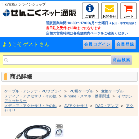
千石電商オンラインショップ
ご案内
お問合せ
カート
通販営業時間 10:30〜17:00/月〜土曜日
※祝日・年末年始除く
当日注文受付は13時までになります
店舗の営業時間は各店舗案内ページをご確認ください
ようこそ ゲスト さん
商品詳細
>
>
ケーブル・アンテナ・PCサプライ
PC用ケーブル
変換ケーブル
>
>
メディア・アクセサリ・その他
iPhone・スマホ・携帯関連
イヤホン
アクセサリー
>
>
>
メディア・アクセサリ・その他
AVアクセサリ
DAC・アンプ
アク
セサリ