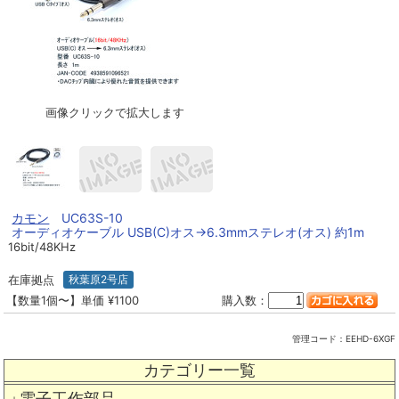
画像クリックで拡大します
カモン
UC63S-10
オーディオケーブル USB(C)オス→6.3mmステレオ(オス) 約1m
16bit/48KHz
在庫拠点
秋葉原2号店
【数量1個〜】単価 ¥1100
購入数：
管理コード：
EEHD-6XGF
カテゴリー一覧
電子工作部品
＋