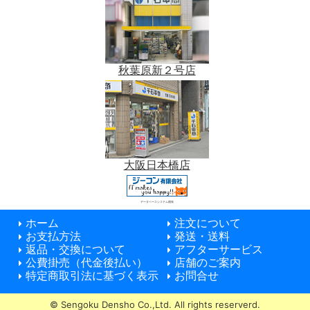
秋葉原新２号店
大阪日本橋店
データベースシステム開発
ホーム
注文について
お支払方法
発送・送料
返品・交換について
アフターサービス
公費掛売（代金後払い）
店舗のご案内
特定商取引法に基づく表示
お問合せ
© Sengoku Densho Co.,Ltd. All rights reserverd.