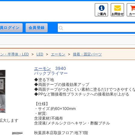
ご案内
お問合せ
カー
>
>
>
ン・半導体・LED
LED
エーモン
接着・固定パーツ
エーモン
3940
パックプライマー
◆塗る下地
◆両面テープの接着効果アップ
◆両面テープがつきにくい素材に塗るだけでつきやすく
◆PPなど難接着性プラスチックへの接着効果が上がる
【仕様】
・サイズ:約60×100mm
・材質:
含浸素材/不織布
拡大します
含浸液/メチルシクロヘキサン・酢酸ブチル
秋葉原本店取扱フロア:地下1階