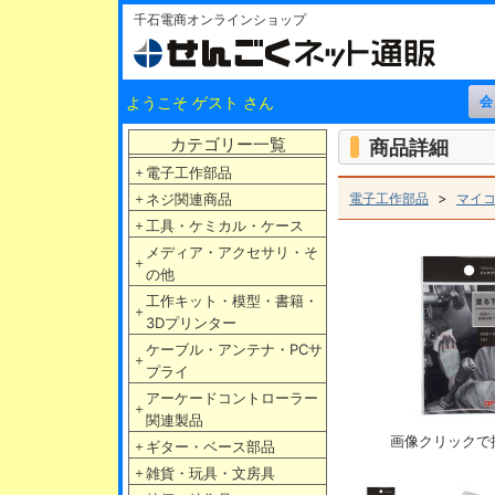
千石電商オンラインショップ
ようこそ ゲスト さん
カテゴリー一覧
商品詳細
＋
電子工作部品
>
＋
ネジ関連商品
電子工作部品
マイコ
＋
工具・ケミカル・ケース
メディア・アクセサリ・そ
＋
の他
工作キット・模型・書籍・
＋
3Dプリンター
ケーブル・アンテナ・PCサ
＋
プライ
アーケードコントローラー
＋
関連製品
画像クリックで
＋
ギター・ベース部品
＋
雑貨・玩具・文房具