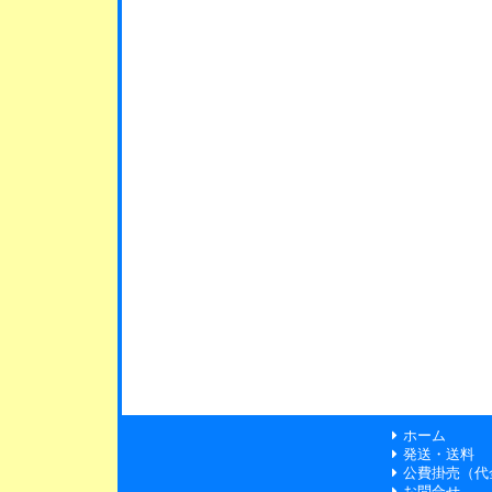
ホーム
発送・送料
公費掛売（代
お問合せ