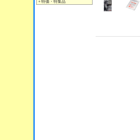
＋
特価・特集品