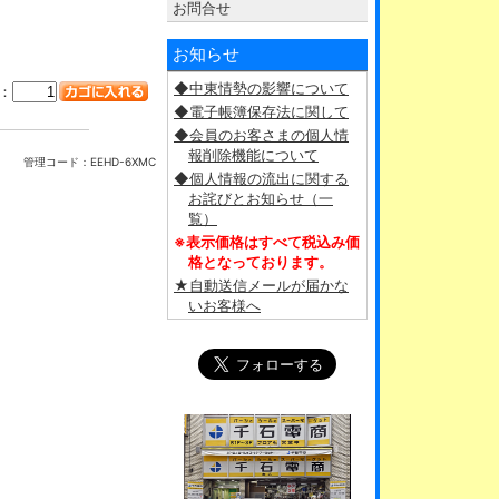
お問合せ
お知らせ
◆中東情勢の影響について
：
◆電子帳簿保存法に関して
◆会員のお客さまの個人情
報削除機能について
管理コード：
EEHD-6XMC
◆個人情報の流出に関する
お詫びとお知らせ（一
覧）
※表示価格はすべて税込み価
格となっております。
★自動送信メールが届かな
いお客様へ