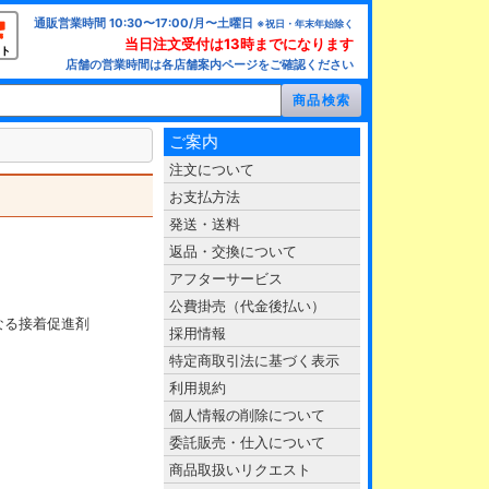
通販営業時間 10:30〜17:00/月〜土曜日
※祝日・年末年始除く
当日注文受付は13時までになります
ト
店舗の営業時間は各店舗案内ページをご確認ください
ご案内
注文について
お支払方法
発送・送料
返品・交換について
アフターサービス
公費掛売（代金後払い）
なる接着促進剤
採用情報
特定商取引法に基づく表示
利用規約
個人情報の削除について
委託販売・仕入について
商品取扱いリクエスト