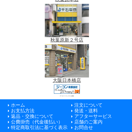
秋葉原新２号店
大阪日本橋店
データベースシステム開発
ホーム
注文について
お支払方法
発送・送料
返品・交換について
アフターサービス
公費掛売（代金後払い）
店舗のご案内
特定商取引法に基づく表示
お問合せ