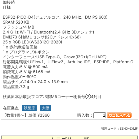
加接続
仕様
ESP32-PICO-D4(デュアルコア、240 MHz、DMIPS 600)
SRAM:520 KB
フラッシュ:4 MB
2.4 GHz Wi-Fi / Bluetooth(2.4 GHz 3Dアンテナ)
BMI270 6軸IMUセンサ(I2Cアドレス:0x68)
25 x RGB LED(WS2812C-2020)
1 x 赤外線送信回路
1 x プログラマブルボタン
インターフェース:USB Type-C、Grove(I2C+I/O+UART)
対応開発環境:UiFlow1、UiFlow2、Arduino IDE、ESP-IDF、PlatformIO
電源入力:5 V @ 500 mA
消費電力:5 V @ 61.65 mA
動作温度:0〜60℃
製品サイズ:24.0 x 24.0 x 13.9 mm
製品重量:7.3 g
秋葉原本店取扱フロア:3階M5コーナー棚番号②4列目
在庫拠点
秋葉原
大阪
【数量1個〜】単価 ¥3360
購入数：
管理コード：
EEHD-6XMF