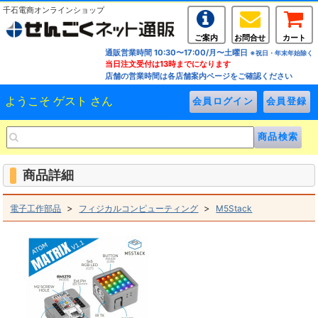
千石電商オンラインショップ
ご案内
お問合せ
カート
通販営業時間 10:30〜17:00/月〜土曜日
※祝日・年末年始除く
当日注文受付は13時までになります
店舗の営業時間は各店舗案内ページをご確認ください
ようこそ ゲスト さん
商品詳細
>
>
電子工作部品
フィジカルコンピューティング
M5Stack