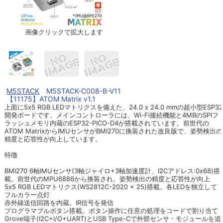
画像クリックで拡大します
M5STACK
M5STACK-C008-B-V11
【11175】ATOM Matrix v1.1
上面に5x5 RGB LEDマトリクスを備えた、24.0 x 24.0 mmの超小型ESP32
開発ボードです。メインコントローラには、Wi-Fi接続機能と4MBのSPIフ
ラッシュメモリ内蔵のESP32-PICO-D4が搭載されています。前世代の
ATOM MatrixからIMUセンサがBMI270に換装された改良版で、姿勢検出の
精度と応答性が向上しています。
特徴
BMI270 6軸IMUセンサ(3軸ジャイロ+3軸加速度計、I2Cアドレス:0x68)搭
載。前世代のMPU6886から換装され、姿勢検出の精度と応答性が向上
5x5 RGB LEDマトリクス(WS2812C-2020 x 25)搭載。各LEDを独立して
フルカラー点灯
赤外線送信回路を内蔵。IR信号を発信
プログラマブルボタン搭載。ボタン操作に任意の処理をコードで割り当て
Grove端子(I2C+I/O+UART)とUSB Type-Cで外部センサ・モジュールを追