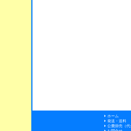
ホーム
発送・送料
公費掛売（代
お問合せ