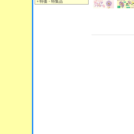
＋
特価・特集品