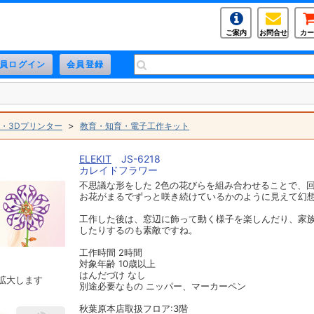
ご案内
お問合せ
カー
>
・3Dプリンター
教育・知育・電子工作キット
ELEKIT
JS-6218
カレイドフラワー
不思議な形をした 2色の花びらを組み合わせることで、
お花がまるでずっと咲き続けているかのように見えて幻
工作した後は、窓辺に飾って動く様子を楽しんだり、家
したりするのも素敵ですね。
工作時間 2時間
対象年齢 10歳以上
はんだづけ なし
拡大します
別途必要なもの ニッパー、マーカーペン
秋葉原本店取扱フロア:3階