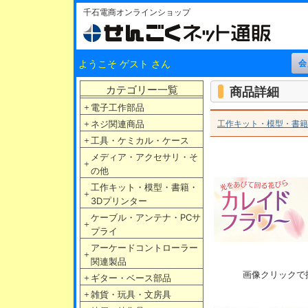
千石電商オンラインショップ
ようこそ ゲスト さん
カテゴリー一覧
商品詳細
＋
電子工作部品
＋
ネジ関連商品
工作キット・模型・書籍
＋
工具・ケミカル・ケース
メディア・アクセサリ・そ
＋
の他
工作キット・模型・書籍・
＋
3Dプリンター
ケーブル・アンテナ・PCサ
＋
プライ
アーケードコントローラー
＋
関連製品
画像クリックで
＋
ギター・ベース部品
＋
雑貨・玩具・文房具