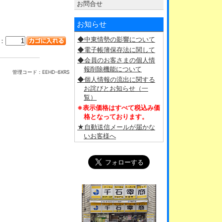
お問合せ
お知らせ
◆中東情勢の影響について
：
◆電子帳簿保存法に関して
◆会員のお客さまの個人情
報削除機能について
管理コード：
EEHD-6XRS
◆個人情報の流出に関する
お詫びとお知らせ（一
覧）
※表示価格はすべて税込み価
格となっております。
★自動送信メールが届かな
いお客様へ