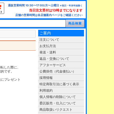
通販営業時間 10:30〜17:00/月〜土曜日
※祝日・年末年始除く
当日注文受付は13時までになります
ト
店舗の営業時間は各店舗案内ページをご確認ください
ご案内
注文について
お支払方法
発送・送料
返品・交換について
アフターサービス
回転した際に、
想的です。
公費掛売（代金後払い）
採用情報
族にプレゼント
特定商取引法に基づく表示
利用規約
個人情報の削除について
委託販売・仕入について
商品取扱いリクエスト