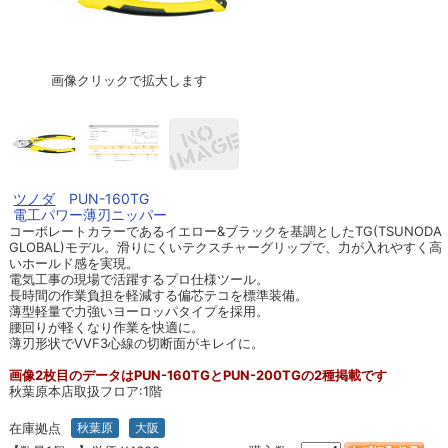
画像クリックで拡大します
ツノダ
PUN-160TG
電工パワー薄刃ニッパー
コーポレートカラーであるイエロー&ブラックを基調としたTG(TSUNODA
GLOBAL)モデル。滑りにくいテクスチャーグリップで、力が入れやすく高
いホールド感を実現。
電気工事の現場で活躍するプロ仕様ツール。
長時間の作業負担を軽減する偏芯テコを標準装備。
薄型軽量で力強いヨーロッパタイプを採用。
腰回りが軽くなり作業を快適に。
薄刃形状でVVF3心線の切断面がキレイに。
画像2枚目のデータはPUN-160TGとPUN-200TGの2種掲載です
秋葉原本店取扱フロア:1階
在庫拠点
秋葉原
大阪