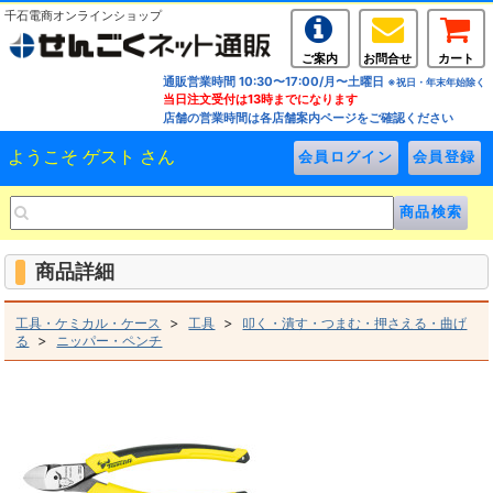
千石電商オンラインショップ
ご案内
お問合せ
カート
通販営業時間 10:30〜17:00/月〜土曜日
※祝日・年末年始除く
当日注文受付は13時までになります
店舗の営業時間は各店舗案内ページをご確認ください
ようこそ ゲスト さん
商品詳細
>
>
工具・ケミカル・ケース
工具
叩く・潰す・つまむ・押さえる・曲げ
>
る
ニッパー・ペンチ