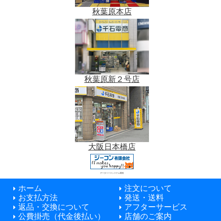
秋葉原本店
秋葉原新２号店
大阪日本橋店
データベースシステム開発
ホーム
注文について
お支払方法
発送・送料
返品・交換について
アフターサービス
公費掛売（代金後払い）
店舗のご案内