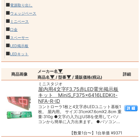
■
電源取り出し
■
ウェッジベース
■
ミニベース
■
口金
■
スペーサー
■
LED掲示板
■
LEDキット
▼
メーカー名
商品画像
詳細
▼
▼
商品名
/ 型番
/ 通販価格(税込)
ミニスタジオ
屋内用4文字F3.75赤LED電光掲示板
キット MiniS_F375x6416LEDKit-
NFA-R-ID
コントローラ1枚と4文字赤LEDユニット基板1
枚。 屋内用。 サイズ:31cmX7.6cmX2.8cm 重
量:310g ●文字の入力はUSBを使用してパソ
コンから簡単に入力出来ます。 ●パソコン...
【数量1台〜】1台単価 ¥9371