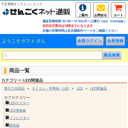
千石電商オンラインショップ
ご案内
お問合せ
カート
通販営業時間 10:30〜17:00/月〜土曜日
※祝日・年末年始除く
当日注文受付は13時までになります
店舗の営業時間は各店舗案内ページをご確認ください
ようこそ ゲスト さん
商品一覧
カテゴリー: LED関連品
>
>
>
電子工作部品
マイコン・半導体・LED
LED
LED関連品
サブカテゴリー
■
LEDテスター
■
LED用基板
■
リフレクター
■
調光器