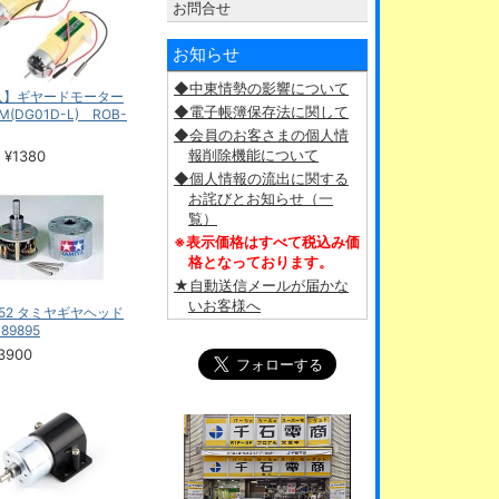
お問合せ
お知らせ
◆中東情勢の影響について
入】ギヤードモーター
◆電子帳簿保存法に関して
M(DG01D-L) ROB-
◆会員のお客さまの個人情
報削除機能について
 ¥1380
◆個人情報の流出に関する
お詫びとお知らせ（一
覧）
※表示価格はすべて税込み価
格となっております。
★自動送信メールが届かな
いお客様へ
052 タミヤギヤヘッド
89895
3900