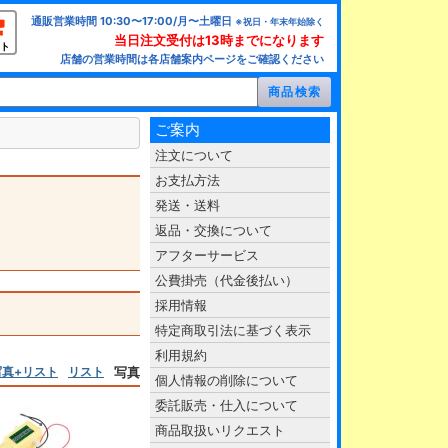
通販営業時間 10:30〜17:00/月〜土曜日
※祝日・年末年始除く
当日注文受付は13時までになります
ト
店舗の営業時間は各店舗案内ページをご確認ください
ご案内
注文について
お支払方法
発送・送料
返品・交換について
アフターサービス
公費掛売（代金後払い）
採用情報
特定商取引法に基づく表示
利用規約
写真+リスト
リスト
写真
個人情報の削除について
委託販売・仕入について
商品取扱いリクエスト