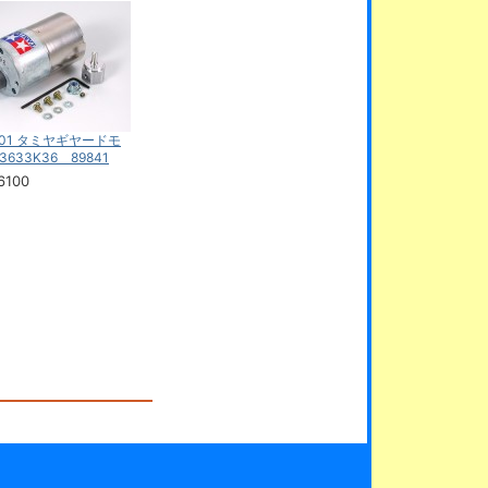
001 タミヤギヤードモ
3633K36 89841
6100