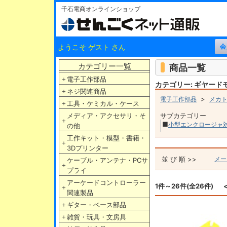
千石電商オンラインショップ
ようこそ ゲスト さん
カテゴリー一覧
商品一覧
＋
電子工作部品
カテゴリー: ギヤード
＋
ネジ関連商品
>
電子工作部品
メカ
＋
工具・ケミカル・ケース
メディア・アクセサリ・そ
サブカテゴリー
＋
■
小型エンクロージャ
の他
工作キット・模型・書籍・
＋
3Dプリンター
並 び 順 >>
メー
ケーブル・アンテナ・PCサ
＋
プライ
アーケードコントローラー
1件～26件(全26件)
＋
関連製品
＋
ギター・ベース部品
＋
雑貨・玩具・文房具