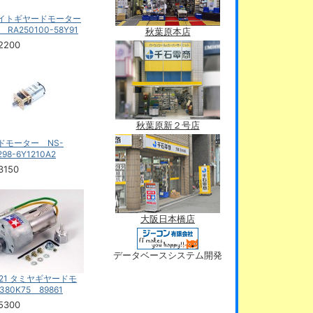
イトギヤードモーター
1) RA250100-58Y91
秋葉原本店
2200
秋葉原新２号店
ドモーター NS-
298-6Y1210A2
3150
大阪日本橋店
データベースシステム開発
021 タミヤギヤードモ
380K75 89861
5300