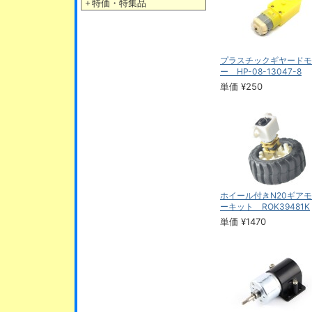
＋
特価・特集品
プラスチックギヤードモ
ー HP-08-13047-8
単価 ¥250
ホイール付きN20ギア
ーキット ROK39481K
単価 ¥1470