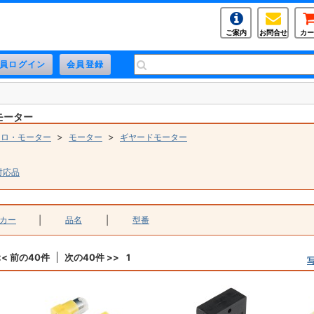
ご案内
お問合せ
カー
モーター
>
>
トロ・モーター
モーター
ギヤードモーター
対応品
カー
|
品名
|
型番
<< 前の40件
次の40件 >>
1