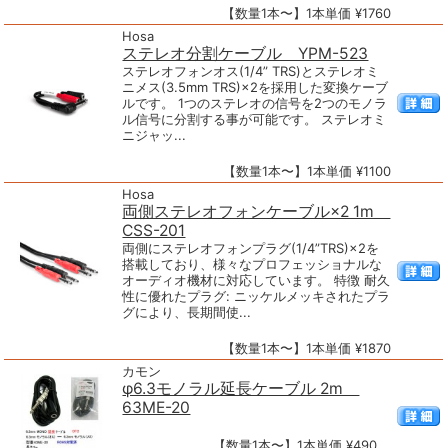
【数量1本〜】1本単価 ¥1760
Hosa
ステレオ分割ケーブル YPM-523
ステレオフォンオス(1/4” TRS)とステレオミ
ニメス(3.5mm TRS)×2を採用した変換ケーブ
ルです。 1つのステレオの信号を2つのモノラ
ル信号に分割する事が可能です。 ステレオミ
ニジャッ...
【数量1本〜】1本単価 ¥1100
Hosa
両側ステレオフォンケーブル×2 1m
CSS-201
両側にステレオフォンプラグ(1/4”TRS)×2を
搭載しており、様々なプロフェッショナルな
オーディオ機材に対応しています。 特徴 耐久
性に優れたプラグ: ニッケルメッキされたプラ
グにより、長期間使...
【数量1本〜】1本単価 ¥1870
カモン
φ6.3モノラル延長ケーブル 2m
63ME-20
【数量1本〜】1本単価 ¥490