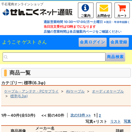
千石電商オンラインショップ
ご案内
お問合せ
カート
通販営業時間 10:30〜17:00/月〜土曜日
※祝日・年末年始除く
当日注文受付は13時までになります
店舗の営業時間は各店舗案内ページをご確認ください
ようこそ ゲスト さん
商品一覧
カテゴリー: 標準(6.3φ)
>
>
ケーブル・アンテナ・PCサプライ
AVケーブル
オーディオケーブル
>
標準(6.3φ)
1件～40件(全53件)
<< 前の40件
次の13件 >>
1
|
2
写真+リスト
リスト
写真
メーカー名
商品画像
詳細