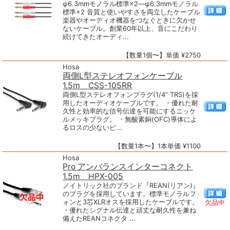
φ6.3mmモノラル標準×2―φ6.3mmモノラル
標準×2 音質と使いやすさを両立したケーブル
楽器やオーディオ機器をつなぐときに欠かせ
ないケーブル。創業60年以上、音にこだわり
続けてきたオーディ...
【数量1個〜】単価 ¥2750
Hosa
両側L型ステレオフォンケーブル
1.5m CSS-105RR
両側L型ステレオフォンプラグ(1/4” TRS)を採
用したオーディオケーブルです。 ・優れた耐
久性と効率的な信号伝達を可能にするニッケ
ルメッキプラグ。 ・無酸素銅(OFC)導体によ
るロスの少ないピ...
【数量1本〜】1本単価 ¥1100
Hosa
Pro アンバランスインターコネクト
1.5m HPX-005
ノイトリック社のブランド『REAN(リアン)』
のプラグを採用しています。標準モノラルフ
ォンと3芯XLRオスを採用したケーブルです。
欠品中
・優れたシグナル伝達と頑丈な耐久性を兼ね
備えたREANコネクタ ...