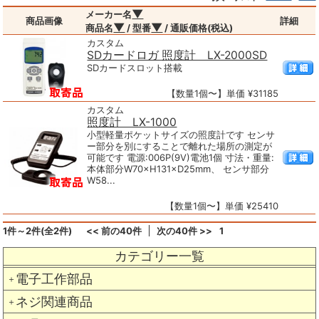
▼
メーカー名
商品画像
詳細
▼
▼
商品名
/ 型番
/ 通販価格(税込)
カスタム
SDカードロガ 照度計 LX-2000SD
SDカードスロット搭載
【数量1個〜】単価 ¥31185
カスタム
照度計 LX-1000
小型軽量ポケットサイズの照度計です センサ
ー部分を別にすることで離れた場所の測定が
可能です 電源:006P(9V)電池1個 寸法・重量:
本体部分W70×H131×D25mm、 センサ部分
W58...
【数量1個〜】単価 ¥25410
1件～2件(全2件)
<< 前の40件
次の40件 >>
1
カテゴリー一覧
電子工作部品
＋
ネジ関連商品
＋