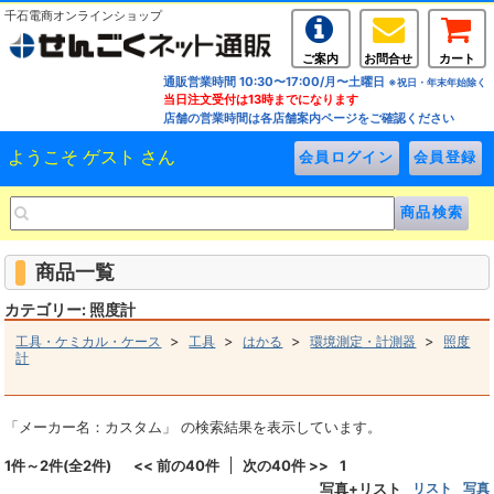
千石電商オンラインショップ
ご案内
お問合せ
カート
通販営業時間 10:30〜17:00/月〜土曜日
※祝日・年末年始除く
当日注文受付は13時までになります
店舗の営業時間は各店舗案内ページをご確認ください
ようこそ ゲスト さん
商品一覧
カテゴリー: 照度計
>
>
>
>
工具・ケミカル・ケース
工具
はかる
環境測定・計測器
照度
計
「メーカー名：カスタム」 の検索結果を表示しています。
1件～2件(全2件)
<< 前の40件
次の40件 >>
1
写真+リスト
リスト
写真