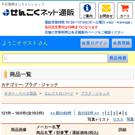
千石電商オンラインショップ
ご案内
お問合せ
カート
通販営業時間 10:30〜17:00/月〜土曜日
※祝日・年末年始除く
当日注文受付は13時までになります
店舗の営業時間は各店舗案内ページをご確認ください
ようこそ ゲスト さん
商品一覧
カテゴリー: プラグ・ジャック
>
>
ギター・ベース部品
エレクトロパーツ
プラグ・ジャック
121件～160件(全192件)
<< 前の40件
次の32件 >>
|
|
|
4
|
1
2
3
5
写真+リスト
リスト
写真
▼
メーカー名
商品画像
詳細
▼
▼
商品名
/ 型番
/ 通販価格(税込)