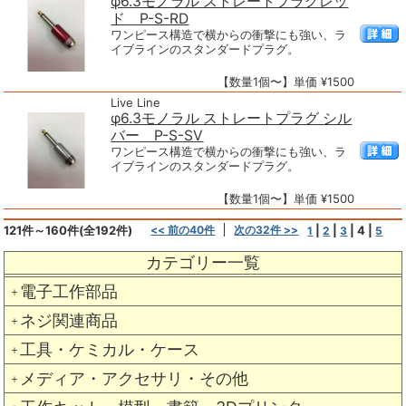
φ6.3モノラル ストレートプラグレッ
ド P-S-RD
ワンピース構造で横からの衝撃にも強い、ラ
イブラインのスタンダードプラグ。
【数量1個〜】単価 ¥1500
Live Line
φ6.3モノラル ストレートプラグ シル
バー P-S-SV
ワンピース構造で横からの衝撃にも強い、ラ
イブラインのスタンダードプラグ。
【数量1個〜】単価 ¥1500
121件～160件(全192件)
<< 前の40件
次の32件 >>
|
|
|
4
|
1
2
3
5
カテゴリー一覧
電子工作部品
＋
ネジ関連商品
＋
工具・ケミカル・ケース
＋
メディア・アクセサリ・その他
＋