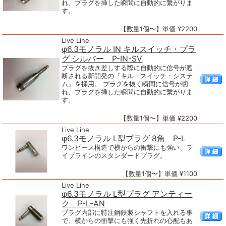
れ、プラグを挿した瞬間に自動的に繋がりま
す。
【数量1個〜】単価 ¥2200
Live Line
φ6.3モノラル IN キルスイッチ・プラ
グ シルバー P-IN-SV
プラグを抜き差しする際に自動的に信号が遮
断される新開発の『キル・スイッチ・システ
ム』を採用。 プラグを抜く瞬間に信号が切
れ、プラグを挿した瞬間に自動的に繋がりま
す。
【数量1個〜】単価 ¥2200
Live Line
φ6.3モノラル L型プラグ 8角 P-L
ワンピース構造で横からの衝撃にも強い、ラ
イブラインのスタンダードプラグ。
【数量1個〜】単価 ¥1100
Live Line
φ6.3モノラル L型プラグ アンティー
ク P-L-AN
プラグ内部に特注鋼鉄製シャフトを入れる事
で、横からの衝撃にも強く先折れの心配もあ