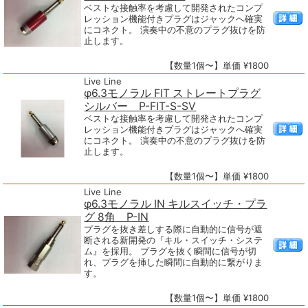
ベストな接触率を考慮して開発されたコンプ
レッション機能付きプラグはジャックへ確実
にコネクト。 演奏中の不意のプラグ抜けを防
止します。
【数量1個〜】単価 ¥1800
Live Line
φ6.3モノラル FIT ストレートプラグ
シルバー P-FIT-S-SV
ベストな接触率を考慮して開発されたコンプ
レッション機能付きプラグはジャックへ確実
にコネクト。 演奏中の不意のプラグ抜けを防
止します。
【数量1個〜】単価 ¥1800
Live Line
φ6.3モノラル IN キルスイッチ・プラ
グ 8角 P-IN
プラグを抜き差しする際に自動的に信号が遮
断される新開発の『キル・スイッチ・システ
ム』を採用。 プラグを抜く瞬間に信号が切
れ、プラグを挿した瞬間に自動的に繋がりま
す。
【数量1個〜】単価 ¥1800