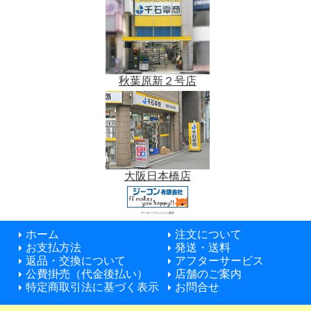
秋葉原新２号店
大阪日本橋店
データベースシステム開発
ホーム
注文について
お支払方法
発送・送料
返品・交換について
アフターサービス
公費掛売（代金後払い）
店舗のご案内
特定商取引法に基づく表示
お問合せ