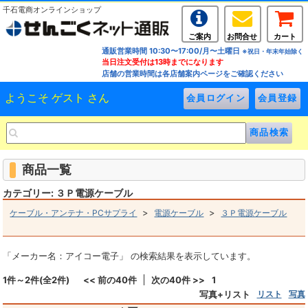
千石電商オンラインショップ
ご案内
お問合せ
カート
通販営業時間 10:30〜17:00/月〜土曜日
※祝日・年末年始除く
当日注文受付は13時までになります
店舗の営業時間は各店舗案内ページをご確認ください
ようこそ ゲスト さん
商品一覧
カテゴリー: ３Ｐ電源ケーブル
>
>
ケーブル・アンテナ・PCサプライ
電源ケーブル
３Ｐ電源ケーブル
「メーカー名：アイコー電子」 の検索結果を表示しています。
1件～2件(全2件)
<< 前の40件
次の40件 >>
1
写真+リスト
リスト
写真