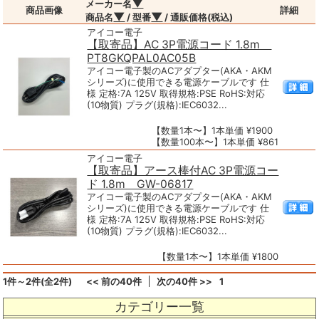
▼
メーカー名
商品画像
詳細
▼
▼
商品名
/ 型番
/ 通販価格(税込)
アイコー電子
【取寄品】AC 3P電源コード 1.8m
PT8GKQPAL0AC05B
アイコー電子製のACアダプター(AKA・AKM
シリーズ)に使用できる電源ケーブルです 仕
様 定格:7A 125V 取得規格:PSE RoHS:対応
(10物質) プラグ(規格):IEC6032...
【数量1本〜】1本単価 ¥1900
【数量100本〜】1本単価 ¥861
アイコー電子
【取寄品】アース棒付AC 3P電源コー
ド 1.8m GW-06817
アイコー電子製のACアダプター(AKA・AKM
シリーズ)に使用できる電源ケーブルです 仕
様 定格:7A 125V 取得規格:PSE RoHS:対応
(10物質) プラグ(規格):IEC6032...
【数量1本〜】1本単価 ¥1800
1件～2件(全2件)
<< 前の40件
次の40件 >>
1
カテゴリー一覧