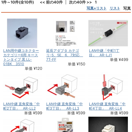
1件～10件(全10件)
<< 前の40件
次の40件 >>
1
写真+リスト
リスト
写真
LAN用中継コネクター
延長アダプタ カテゴ
LAN中継「中町1丁
カテゴリー6用 キース
リ-5、5E、6、7対応
目」 AR-LJ1
トンタイプ 黒 LL-
7T-FF
単価 ¥499
01BK 3510
単価 ¥150
単価 ¥120
LAN中継 直角変換「中
LAN中継 直角変換「中
LAN中継 直角変換「中
町2丁目」 AR-LL2
町3丁目」 AR-LL3
町4丁目」 AR-LL4
単価 ¥599
単価 ¥599
単価 ¥599