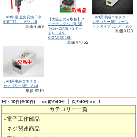
LAN中継 直角変換「中
LAN用中継コネクター
【大阪店のみ取扱】ス
町5丁目」 AR-LL5
カテゴリー6用 キース
イッチングハブ(USB
単価 ¥599
トンタイプ LL-01 985
Type-C給電・3ポー
単価 ¥120
ト) LAN-
GIGAC302BK
単価 ¥4752
LAN用中継コネクター
カテゴリー6用 844
単価 ¥210
1件～10件(全10件)
<< 前の40件
次の40件 >>
1
カテゴリー一覧
電子工作部品
＋
ネジ関連商品
＋