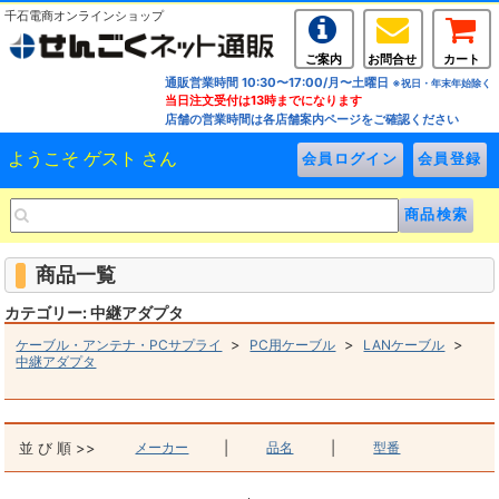
千石電商オンラインショップ
ご案内
お問合せ
カート
通販営業時間 10:30〜17:00/月〜土曜日
※祝日・年末年始除く
当日注文受付は13時までになります
店舗の営業時間は各店舗案内ページをご確認ください
ようこそ ゲスト さん
商品一覧
カテゴリー: 中継アダプタ
>
>
>
ケーブル・アンテナ・PCサプライ
PC用ケーブル
LANケーブル
中継アダプタ
並 び 順 >>
メーカー
|
品名
|
型番