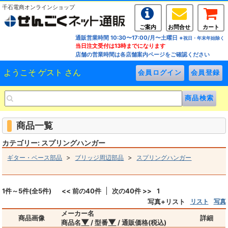
千石電商オンラインショップ
ご案内
お問合せ
カート
通販営業時間 10:30〜17:00/月〜土曜日
※祝日・年末年始除く
当日注文受付は13時までになります
店舗の営業時間は各店舗案内ページをご確認ください
ようこそ ゲスト さん
商品一覧
カテゴリー: スプリングハンガー
>
>
ギター・ベース部品
ブリッジ周辺部品
スプリングハンガー
1件～5件(全5件)
<< 前の40件
次の40件 >>
1
写真+リスト
リスト
写真
メーカー名
商品画像
詳細
▼
▼
商品名
/ 型番
/ 通販価格(税込)