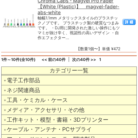
Chroma Caps - Magvel Pro Fader
【White (Plastic)】 magvel-fader-
abs-white
軸幅1.1mm メタリックスタイルのプラスチッ
クノブです。 プラスチック製の硬質なつまみ
です。 ・DJ用に開発された激しい操作にもツ
マミが抜け辛く、視認性の高いデザイン ・自
作エフェクター...
【数量1個〜】単価 ¥472
1件～10件(全10件)
<< 前の40件
次の40件 >>
1
カテゴリー一覧
電子工作部品
＋
ネジ関連商品
＋
工具・ケミカル・ケース
＋
メディア・アクセサリ・その他
＋
工作キット・模型・書籍・3Dプリンター
＋
ケーブル・アンテナ・PCサプライ
＋