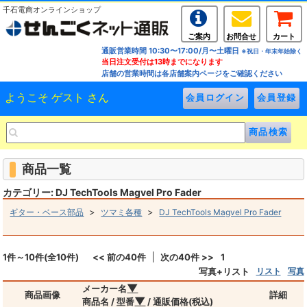
千石電商オンラインショップ
ご案内
お問合せ
カート
通販営業時間 10:30〜17:00/月〜土曜日
※祝日・年末年始除く
当日注文受付は13時までになります
店舗の営業時間は各店舗案内ページをご確認ください
ようこそ ゲスト さん
商品一覧
カテゴリー: DJ TechTools Magvel Pro Fader
>
>
ギター・ベース部品
ツマミ各種
DJ TechTools Magvel Pro Fader
1件～10件(全10件)
<< 前の40件
次の40件 >>
1
写真+リスト
リスト
写真
▼
メーカー名
商品画像
詳細
▼
商品名 / 型番
/ 通販価格(税込)