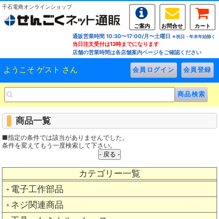
千石電商オンラインショップ
ご案内
お問合せ
カート
通販営業時間 10:30〜17:00/月〜土曜日
※祝日・年末年始除く
当日注文受付は13時までになります
店舗の営業時間は各店舗案内ページをご確認ください
ようこそ ゲスト さん
商品一覧
■指定の条件では該当がありませんでした。
条件を変えてもう一度検索して下さい。
カテゴリー一覧
電子工作部品
＋
ネジ関連商品
＋