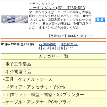
ヘラマンタイトン
マーキングタイ(赤) IT18R-RED
マーキングタイは、ケーブルの結束と表示を
同時に行うタグ付き結束バンドです。 ●ケー
ブルを束ねて識別表示するインシュロックタ
イです。 ●タグ部への表示は、TABTAGラベ
ルか、油性ペンなどをお使いくださ...
【数量1組〜】100本入1袋 ¥1950
81件～120件(全287件)
<< 前の40件
次の40件 >>
|
|
3
|
|
|
|
･･･
1
2
4
5
6
7
カテゴリー一覧
電子工作部品
＋
ネジ関連商品
＋
工具・ケミカル・ケース
＋
メディア・アクセサリ・その他
＋
工作キット・模型・書籍・3Dプリンター
＋
ケーブル・アンテナ・PCサプライ
＋