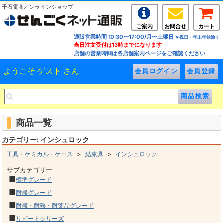
千石電商オンラインショップ
ご案内
お問合せ
カート
通販営業時間 10:30〜17:00/月〜土曜日
※祝日・年末年始除く
当日注文受付は13時までになります
店舗の営業時間は各店舗案内ページをご確認ください
ようこそ ゲスト さん
商品一覧
カテゴリー: インシュロック
>
>
工具・ケミカル・ケース
結束具
インシュロック
サブカテゴリー
■
標準グレード
■
耐候グレード
■
耐候・耐熱・耐薬品グレード
■
リピートシリーズ