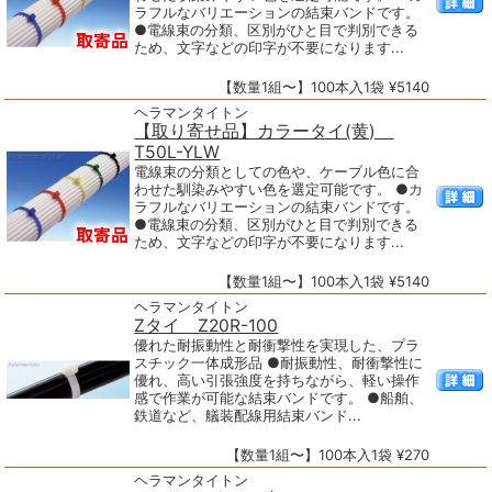
ラフルなバリエーションの結束バンドです。
●電線束の分類、区別がひと目で判別できる
ため、文字などの印字が不要になります...
【数量1組〜】100本入1袋 ¥5140
ヘラマンタイトン
【取り寄せ品】カラータイ(黄)
T50L-YLW
電線束の分類としての色や、ケーブル色に合
わせた馴染みやすい色を選定可能です。 ●カ
ラフルなバリエーションの結束バンドです。
●電線束の分類、区別がひと目で判別できる
ため、文字などの印字が不要になります...
【数量1組〜】100本入1袋 ¥5140
ヘラマンタイトン
Zタイ Z20R-100
優れた耐振動性と耐衝撃性を実現した、プラ
スチック一体成形品 ●耐振動性、耐衝撃性に
優れ、高い引張強度を持ちながら、軽い操作
感で作業が可能な結束バンドです。 ●船舶、
鉄道など、艤装配線用結束バンド...
【数量1組〜】100本入1袋 ¥270
ヘラマンタイトン