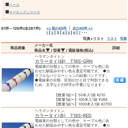
■
ベース
■
マーキングシリーズ
81件～120件(全287件)
<< 前の40件
次の40件 >>
|
|
3
|
|
|
|
･･･
1
2
4
5
6
7
写真+リスト
リスト
写真
メーカー名
商品画像
詳細
▼
▼
商品名
/ 型番
/ 通販価格(税込)
ヘラマンタイトン
カラータイ(緑) T18S-GRN
電線束の分類としての色や、ケーブル色に合
わせた馴染みやすい色を選定可能です。 ●カ
ラフルなバリエーションの結束バンドです。
●電線束の分類、区別がひと目で判別できる
ため、文字などの印字が不要になります...
【数量1組〜】50本入1袋 ¥210
【数量1組〜】100本入1袋 ¥368
【数量1組〜】1000本入1袋 ¥2700
ヘラマンタイトン
カラータイ(赤) T18S-RED
電線束の分類としての色や、ケーブル色に合
わせた馴染みやすい色を選定可能です。 ●カ