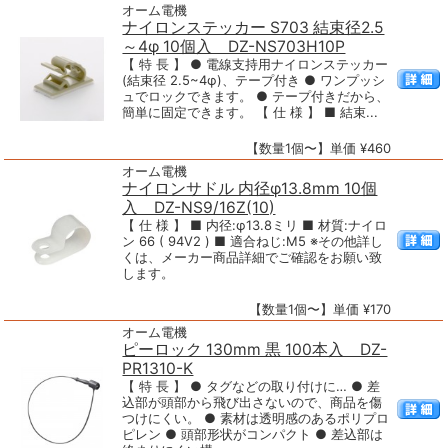
オーム電機
ナイロンステッカー S703 結束径2.5
～4φ 10個入 DZ-NS703H10P
【 特 長 】 ● 電線支持用ナイロンステッカー
(結束径 2.5~4φ)、テープ付き ● ワンプッシ
ュでロックできます。 ● テープ付きだから、
簡単に固定できます。 【 仕 様 】 ■ 結束...
【数量1個〜】単価 ¥460
オーム電機
ナイロンサドル 内径φ13.8mm 10個
入 DZ-NS9/16Z(10)
【 仕 様 】 ■ 内径:φ13.8ミリ ■ 材質:ナイロ
ン 66 ( 94V2 ) ■ 適合ねじ:M5 ※その他詳し
くは、メーカー商品詳細でご確認をお願い致
します。
【数量1個〜】単価 ¥170
オーム電機
ピーロック 130mm 黒 100本入 DZ-
PR1310-K
【 特 長 】 ● タグなどの取り付けに… ● 差
込部が頭部から飛び出さないので、商品を傷
つけにくい。 ● 素材は透明感のあるポリプロ
ピレン ● 頭部形状がコンパクト ● 差込部は