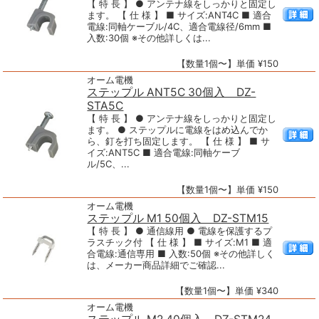
【 特 長 】 ● アンテナ線をしっかりと固定し
ます。 【 仕 様 】 ■ サイズ:ANT4C ■ 適合
電線:同軸ケーブル/4C、適合電線径/6mm ■
入数:30個 ※その他詳しくは...
【数量1個〜】単価 ¥150
オーム電機
ステップル ANT5C 30個入 DZ-
STA5C
【 特 長 】 ● アンテナ線をしっかりと固定し
ます。 ● ステップルに電線をはめ込んでか
ら、釘を打ち固定します。 【 仕 様 】 ■ サ
イズ:ANT5C ■ 適合電線:同軸ケーブ
ル/5C、...
【数量1個〜】単価 ¥150
オーム電機
ステップル M1 50個入 DZ-STM15
【 特 長 】 ● 通信線用 ● 電線を保護するプ
ラスチック付 【 仕 様 】 ■ サイズ:M1 ■ 適
合電線:通信専用 ■ 入数:50個 ※その他詳しく
は、メーカー商品詳細でご確認...
【数量1個〜】単価 ¥340
オーム電機