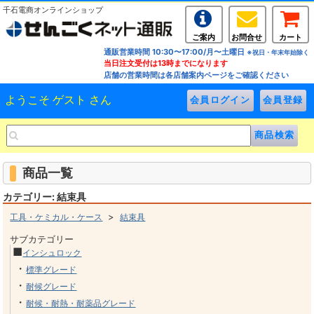
千石電商オンラインショップ
ご案内
お問合せ
カート
通販営業時間 10:30〜17:00/月〜土曜日
※祝日・年末年始除く
当日注文受付は13時までになります
店舗の営業時間は各店舗案内ページをご確認ください
ようこそ ゲスト さん
商品一覧
カテゴリー: 結束具
>
工具・ケミカル・ケース
結束具
サブカテゴリー
■
インシュロック
・
標準グレード
・
耐候グレード
・
耐候・耐熱・耐薬品グレード