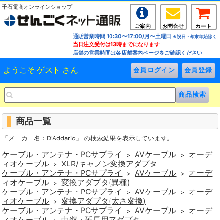
千石電商オンラインショップ
ご案内
お問合せ
カート
通販営業時間 10:30〜17:00/月〜土曜日
※祝日・年末年始除く
当日注文受付は13時までになります
店舗の営業時間は各店舗案内ページをご確認ください
ようこそ ゲスト さん
商品一覧
「メーカー名：D'Addario」 の検索結果を表示しています。
ケーブル・アンテナ・PCサプライ
AVケーブル
オーデ
>
>
ィオケーブル
XLR/キャノン変換アダプタ
>
ケーブル・アンテナ・PCサプライ
AVケーブル
オーデ
>
>
ィオケーブル
変換アダプタ(異種)
>
ケーブル・アンテナ・PCサプライ
AVケーブル
オーデ
>
>
ィオケーブル
変換アダプタ(太さ変換)
>
ケーブル・アンテナ・PCサプライ
AVケーブル
オーデ
>
>
ィオケーブル
中継・延長用アダプタ