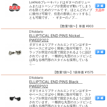
LokNobブレーキパッドはギターのボリュー
ムまたはトーンノブが意図せず動いてしまう
のを防ぐためのツールで す。ほとんどのノブ
欠品中
に後付け可能で、任意の形状にカットするこ
とも可能です。 ・ ギターのノブ...
【数量1個〜】単価 ¥903
D'Addario
ELLIPTICAL END PINS Nickel
PWEEP202
ダダリオエリプティカルエンドピンはギター
やベースにすばやく簡単に取付可能で、スト
ラップが所定の位置で固定されるように設計
されています。 一般的な丸型のエンドピンと
は異なる楕円形のスタイルを採用している
こ...
【数量1袋〜】1袋単価 ¥1575
D'Addario
ELLIPTICAL END PINS Black
PWEEP102
ダダリオエリプティカルエンドピンはギター
やベースにすばやく簡単に取付可能で、スト
ラップが所定の位置で固定されるように設計
されています。 一般的な丸型のエンドピンと
は異なる楕円形のスタイルを採用している