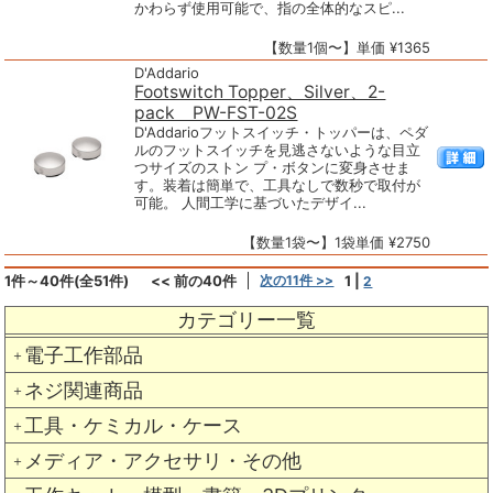
かわらず使用可能で、指の全体的なスピ...
【数量1個〜】単価 ¥1365
D'Addario
Footswitch Topper、Silver、2-
pack PW-FST-02S
D'Addarioフットスイッチ・トッパーは、ペダ
ルのフットスイッチを見逃さないような目立
つサイズのストン プ・ボタンに変身させま
す。装着は簡単で、工具なしで数秒で取付が
可能。 人間工学に基づいたデザイ...
【数量1袋〜】1袋単価 ¥2750
1件～40件(全51件)
<< 前の40件
次の11件 >>
1
|
2
カテゴリー一覧
電子工作部品
＋
ネジ関連商品
＋
工具・ケミカル・ケース
＋
メディア・アクセサリ・その他
＋