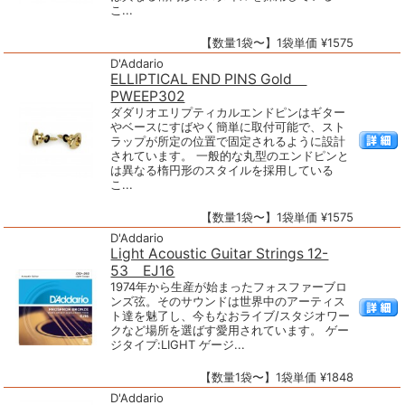
こ...
【数量1袋〜】1袋単価 ¥1575
D'Addario
ELLIPTICAL END PINS Gold
PWEEP302
ダダリオエリプティカルエンドピンはギター
やベースにすばやく簡単に取付可能で、スト
ラップが所定の位置で固定されるように設計
されています。 一般的な丸型のエンドピンと
は異なる楕円形のスタイルを採用している
こ...
【数量1袋〜】1袋単価 ¥1575
D'Addario
Light Acoustic Guitar Strings 12-
53 EJ16
1974年から生産が始まったフォスファーブロ
ンズ弦。そのサウンドは世界中のアーティス
ト達を魅了し、今もなおライブ/スタジオワー
クなど場所を選ばす愛用されています。 ゲー
ジタイプ:LIGHT ゲージ...
【数量1袋〜】1袋単価 ¥1848
D'Addario