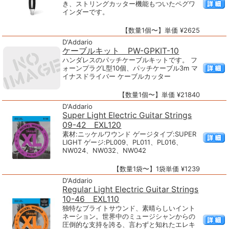
き、ストリングカッター機能もついたペグワ
インダーです。
【数量1個〜】単価 ¥2625
D'Addario
ケーブルキット PW-GPKIT-10
ハンダレスのパッチケーブルキットです。 フ
ォーンプラグL型10個、パッチケーブル3m マ
イナスドライバー ケーブルカッター
【数量1個〜】単価 ¥21840
D'Addario
Super Light Electric Guitar Strings
09-42 EXL120
素材:ニッケルワウンド ゲージタイプ:SUPER
LIGHT ゲージ:PL009、PL011、PL016、
NW024、NW032、NW042
【数量1袋〜】1袋単価 ¥1239
D'Addario
Regular Light Electric Guitar Strings
10-46 EXL110
独特なブライトサウンド、素晴らしいイント
ネーション。世界中のミュージシャンからの
圧倒的な支持を誇る、言わずと知れたエレキ