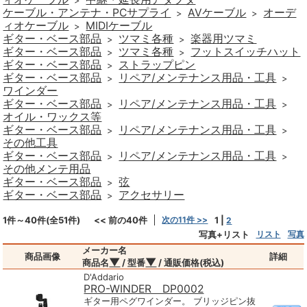
>
ケーブル・アンテナ・PCサプライ
AVケーブル
オーデ
>
>
ィオケーブル
MIDIケーブル
>
ギター・ベース部品
ツマミ各種
楽器用ツマミ
>
>
ギター・ベース部品
ツマミ各種
フットスイッチハット
>
>
ギター・ベース部品
ストラップピン
>
ギター・ベース部品
リペア/メンテナンス用品・工具
>
>
ワインダー
ギター・ベース部品
リペア/メンテナンス用品・工具
>
>
オイル・ワックス等
ギター・ベース部品
リペア/メンテナンス用品・工具
>
>
その他工具
ギター・ベース部品
リペア/メンテナンス用品・工具
>
>
その他メンテ用品
ギター・ベース部品
弦
>
ギター・ベース部品
アクセサリー
>
1件～40件(全51件)
<< 前の40件
次の11件 >>
1
|
2
写真+リスト
リスト
写真
メーカー名
商品画像
詳細
▼
▼
商品名
/ 型番
/ 通販価格(税込)
D'Addario
PRO-WINDER DP0002
ギター用ペグワインダー。 ブリッジピン抜