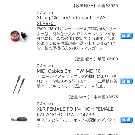
【数量1個〜】単価 ¥2625
D'Addario
String Cleaner/Lubricant PW-
XLR8-01
PW-XLR8-01ギター・ベース弦潤滑剤&クリー
ナーは、簡単な手入れでスムーズなプレイを
可能にし、弦の劣化を防いでくれます。写真
のように弦を付属の塗布器で上下に擦るだけ
で、弦の摩擦抵抗を抑えフィンガーノ...
【数量1個〜】単価 ¥2100
D'Addario
MIDI Cables 3m PW-MD-10
・ ゴールドメッキ・プラグの採用により、優
れたデータ転送率を誇ります。 ・ 二重構造被
膜ケーブルにより、伝送エラーを防止。
【数量1本〜】1本単価 ¥3675
D'Addario
XLR FEMALE TO 1/4 INCH FEMALE
BALANCED PW-P047BB
XLRメスと6.3ステレオメスの変換アダプタで
す。