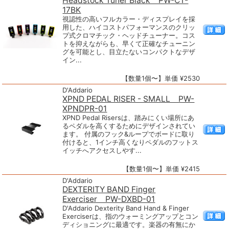
Headstock Tuner Black PW-CT-
17BK
視認性の高いフルカラー・ディスプレイを採
用した、ハイコストパフォーマンスのクリッ
プ式クロマチック・ヘッドチューナー。コス
トを抑えながらも、早くて正確なチューニン
グを可能とし、目立たないコンパクトなデザ
イン...
【数量1個〜】単価 ¥2530
D'Addario
XPND PEDAL RISER - SMALL PW-
XPNDPR-01
XPND Pedal Risersは、踏みにくい場所にあ
るペダルを高くするためにデザインされてい
ます。 付属のフック&ループでボードに取り
付けると、1インチ高くなりペダルのフットス
イッチへアクセスしやす...
【数量1個〜】単価 ¥2415
D'Addario
DEXTERITY BAND Finger
Exerciser PW-DXBD-01
D'Addario Dexterity Band Hand & Finger
Exerciserは、指のウォーミングアップとコン
ディショニングに最適です。楽器の有無にか