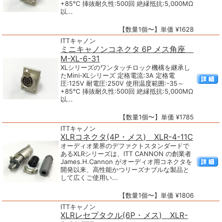
+85℃ 挿抜耐久性:500回 絶縁抵抗:5,000MΩ
以...
【数量1個〜】単価 ¥1628
ITTキャノン
ミニキャノンコネクタ 6P メス角座
M-XL-6-31
XLシリーズのワンタッチロック機構を継承し
たMini-XLシリーズ 定格電流:3A 定格電
圧:125V 耐電圧:250V 使用温度範囲:-35～
+85℃ 挿抜耐久性:500回 絶縁抵抗:5,000MΩ
以...
【数量1個〜】単価 ¥1785
ITTキャノン
XLRコネクタ(4P・メス) XLR-4-11C
オーディオ業界のデファクトスタンダードで
あるXLRシリーズは、ITT CANNON の創業者
James.H.Cannon がオーディオ用コネクタを
開発以来、高性能かつリーズナブルな製品と
して広くご使用い...
【数量1個〜】単価 ¥1806
ITTキャノン
XLRレセプタクル(6P・メス) XLR-