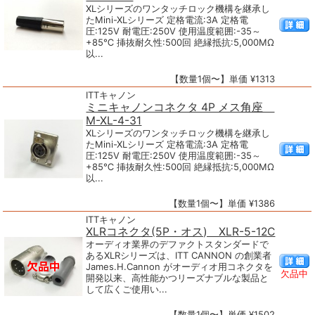
XLシリーズのワンタッチロック機構を継承し
たMini-XLシリーズ 定格電流:3A 定格電
圧:125V 耐電圧:250V 使用温度範囲:-35～
+85℃ 挿抜耐久性:500回 絶縁抵抗:5,000MΩ
以...
【数量1個〜】単価 ¥1313
ITTキャノン
ミニキャノンコネクタ 4P メス角座
M-XL-4-31
XLシリーズのワンタッチロック機構を継承し
たMini-XLシリーズ 定格電流:3A 定格電
圧:125V 耐電圧:250V 使用温度範囲:-35～
+85℃ 挿抜耐久性:500回 絶縁抵抗:5,000MΩ
以...
【数量1個〜】単価 ¥1386
ITTキャノン
XLRコネクタ(5P・オス) XLR-5-12C
オーディオ業界のデファクトスタンダードで
あるXLRシリーズは、ITT CANNON の創業者
James.H.Cannon がオーディオ用コネクタを
欠品中
開発以来、高性能かつリーズナブルな製品と
して広くご使用い...
【数量1個〜】単価 ¥1502