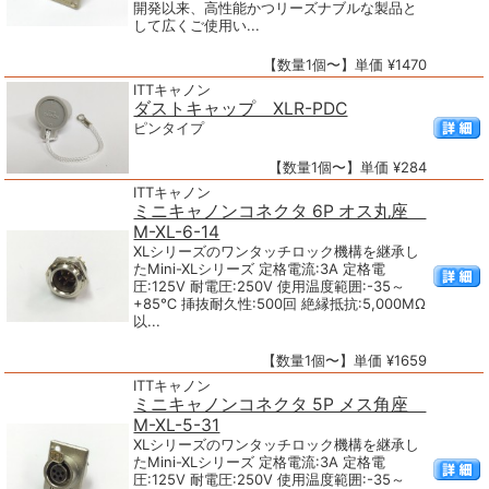
開発以来、高性能かつリーズナブルな製品と
して広くご使用い...
【数量1個〜】単価 ¥1470
ITTキャノン
ダストキャップ XLR-PDC
ピンタイプ
【数量1個〜】単価 ¥284
ITTキャノン
ミニキャノンコネクタ 6P オス丸座
M-XL-6-14
XLシリーズのワンタッチロック機構を継承し
たMini-XLシリーズ 定格電流:3A 定格電
圧:125V 耐電圧:250V 使用温度範囲:-35～
+85℃ 挿抜耐久性:500回 絶縁抵抗:5,000MΩ
以...
【数量1個〜】単価 ¥1659
ITTキャノン
ミニキャノンコネクタ 5P メス角座
M-XL-5-31
XLシリーズのワンタッチロック機構を継承し
たMini-XLシリーズ 定格電流:3A 定格電
圧:125V 耐電圧:250V 使用温度範囲:-35～