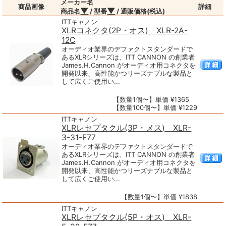
メーカー名
商品画像
詳細
▼
▼
商品名
/ 型番
/ 通販価格(税込)
ITTキャノン
XLRコネクタ(2P・オス) XLR-2A-
12C
オーディオ業界のデファクトスタンダードで
あるXLRシリーズは、ITT CANNON の創業者
James.H.Cannon がオーディオ用コネクタを
開発以来、高性能かつリーズナブルな製品と
して広くご使用い...
【数量1個〜】単価 ¥1365
【数量100個〜】単価 ¥1229
ITTキャノン
XLRレセプタクル(3P・メス) XLR-
3-31-F77
オーディオ業界のデファクトスタンダードで
あるXLRシリーズは、ITT CANNON の創業者
James.H.Cannon がオーディオ用コネクタを
開発以来、高性能かつリーズナブルな製品と
して広くご使用い...
【数量1個〜】単価 ¥1838
ITTキャノン
XLRレセプタクル(5P・オス) XLR-