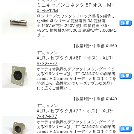
ミニキャノンコネクタ 5P オス M-
XL-5-12M
XLシリーズのワンタッチロック機構を継承し
たMini-XLシリーズ 定格電流:3A 定格電
圧:125V 耐電圧:250V 使用温度範囲:-35～
+85℃ 挿抜耐久性:500回 絶縁抵抗:5,000MΩ
以...
【数量1個〜】単価 ¥1659
ITTキャノン
XLRレセプタクル(6P・オス) XLR-
6-32-F77
オーディオ業界のデファクトスタンダードで
あるXLRシリーズは、ITT CANNON の創業者
James.H.Cannon がオーディオ用コネクタを
開発以来、高性能かつリーズナブルな製品と
して広くご使用い...
【数量1個〜】単価 ¥1449
ITTキャノン
XLRレセプタクル(7P・オス) XLR-
7-32-F77
オーディオ業界のデファクトスタンダードで
あるXLRシリーズは、ITT CANNON の創業者
James.H.Cannon がオーディオ用コネクタを