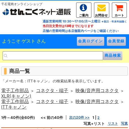
千石電商オンラインショップ
ご案内
お問合せ
カート
通販営業時間 10:30〜17:00/月〜土曜日
※祝日・年末年始除く
当日注文受付は13時までになります
店舗の営業時間は各店舗案内ページをご確認ください
ようこそ ゲスト さん
商品一覧
「メーカー名：ITTキャノン」 の検索結果を表示しています。
電子工作部品
コネクタ・端子
映像/音声用コネクタ
>
>
>
XLR(キャノン)
電子工作部品
コネクタ・端子
映像/音声用コネクタ
>
>
>
ITTキャノン
1件～40件(全60件)
<< 前の40件
次の20件 >>
1
|
2
写真+リスト
リスト
写真