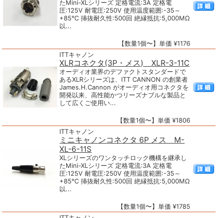
たMini-XLシリーズ 定格電流:3A 定格電
圧:125V 耐電圧:250V 使用温度範囲:-35～
+85℃ 挿抜耐久性:500回 絶縁抵抗:5,000MΩ
以...
【数量1個〜】単価 ¥1176
ITTキャノン
XLRコネクタ(3P・メス) XLR-3-11C
オーディオ業界のデファクトスタンダードで
あるXLRシリーズは、ITT CANNON の創業者
James.H.Cannon がオーディオ用コネクタを
開発以来、高性能かつリーズナブルな製品と
して広くご使用い...
【数量1個〜】単価 ¥1806
ITTキャノン
ミニキャノンコネクタ 6P メス M-
XL-6-11S
XLシリーズのワンタッチロック機構を継承し
たMini-XLシリーズ 定格電流:3A 定格電
圧:125V 耐電圧:250V 使用温度範囲:-35～
+85℃ 挿抜耐久性:500回 絶縁抵抗:5,000MΩ
以...
【数量1個〜】単価 ¥1785
ITTキャノン